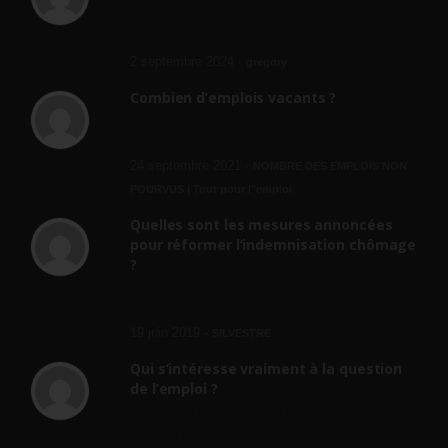
bonjour, ce gouvernant fait vraiment
n'importe quoi, les contrats...
2 septembre 2024 -
gregory
Combien d’emplois vacants ?
[…] [3] Billet – « Combien d’emplois vacants
? » du 3...
24 septembre 2021 -
NOMBRE DES EMPLOIS NON
POURVUS | Tout pour l"emploi
Quelles sont les mesures annoncées
pour réformer l’indemnisation chômage
?
Cette réforme vise à diaboliser le chômeur et
ne va rien régler....
19 juin 2019 -
SILVESTRE
Qui s’intéresse vraiment à la question
de l’emploi ?
l'amélioration des conditions de travail dans
le BTP (Le taux de...