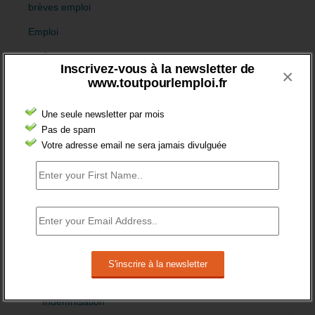
brèves emploi
Emploi
Accompagnement
Inscrivez-vous à la newsletter de
×
Acteurs
www.toutpourlemploi.fr
Aides
Une seule newsletter par mois
Cadres
Pas de spam
Votre adresse email ne sera jamais divulguée
Création
Demandeur emploi
Etranger
Femmes
fonction publique
Handicap
Indemnisation