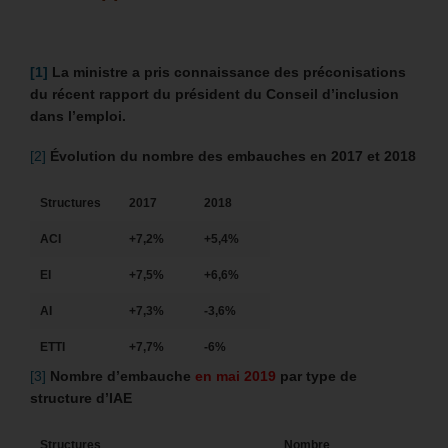
[1]
La ministre a pris connaissance des préconisations
du récent rapport du président du Conseil d’inclusion
dans l’emploi.
[2]
Évolution du nombre des embauches en 2017 et 2018
Structures
2017
2018
ACI
+7,2%
+5,4%
EI
+7,5%
+6,6%
AI
+7,3%
-3,6%
ETTI
+7,7%
-6%
[3]
Nombre d’embauche
en mai 2019
par type de
structure d’IAE
Structures
Nombre