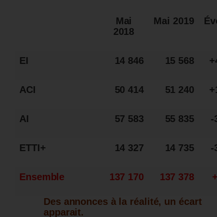
Mai
Mai 2019
Év
2018
EI
14 846
15 568
+
ACI
50 414
51 240
+
AI
57 583
55 835
-
ETTI+
14 327
14 735
-
Ensemble
137 170
137 378
Des annonces à la réalité, un écart
apparait.