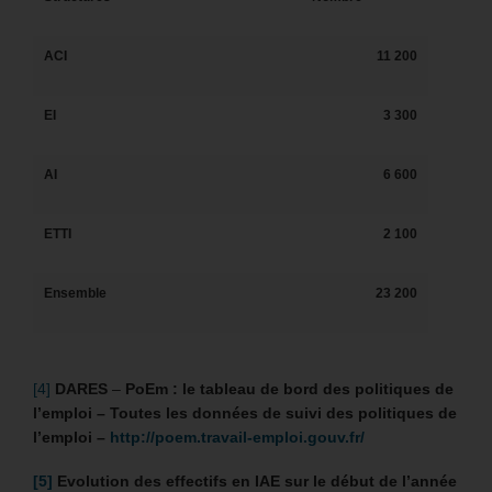
ACI
11 200
EI
3 300
AI
6 600
ETTI
2 100
Ensemble
23 200
[4]
DARES
–
PoEm : le tableau de bord des politiques de
l’emploi – Toutes les données de suivi des politiques de
l’emploi –
http://poem.travail-emploi.gouv.fr/
[5]
Evolution des effectifs en IAE sur le début de l’année