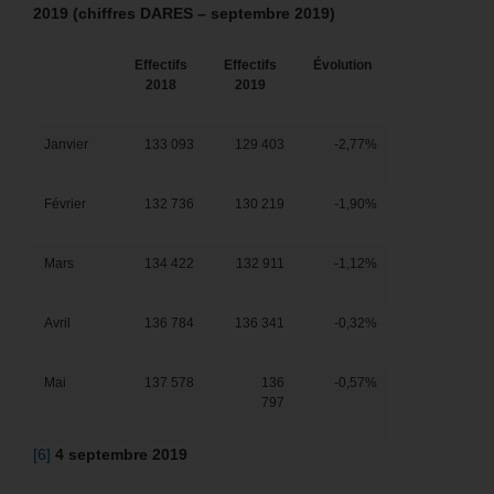
2019 (chiffres DARES – septembre 2019)
Effectifs
Effectifs
Évolution
2018
2019
Janvier
133 093
129 403
-2,77%
Février
132 736
130 219
-1,90%
Mars
134 422
132 911
-1,12%
Avril
136 784
136 341
-0,32%
Mai
137 578
136
-0,57%
797
[6]
4 septembre 2019