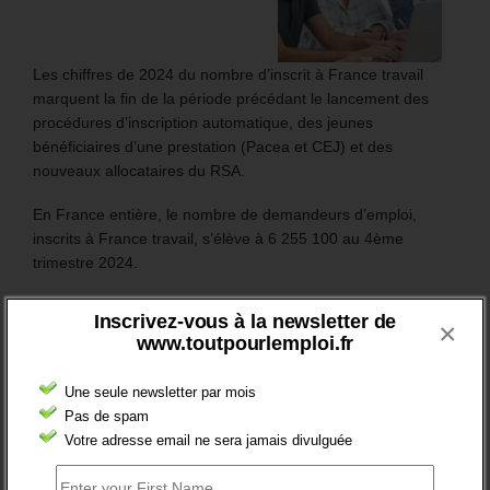
Les chiffres de 2024 du nombre d’inscrit à France travail
marquent la fin de la période précédant le lancement des
procédures d’inscription automatique, des jeunes
bénéficiaires d’une prestation (Pacea et CEJ) et des
nouveaux allocataires du RSA.
En France entière, le nombre de demandeurs d’emploi,
inscrits à France travail, s’élève à 6 255 100 au 4ème
trimestre 2024.
Sur l’année 2024, il a globalement augmenté de +1,5%.
Inscrivez-vous à la newsletter de
×
www.toutpourlemploi.fr
Mais surtout, en catégorie A, le nombre des inscrits (sans
emploi et tenus de rechercher un emploi) a augmenté de
Une seule newsletter par mois
106 200 (soit +3,5%).
Pas de spam
Votre adresse email ne sera jamais divulguée
Plus généralement, le nombre des inscrits tenus de
rechercher un emploi (A, B ou C) aura augmenté de 97 200