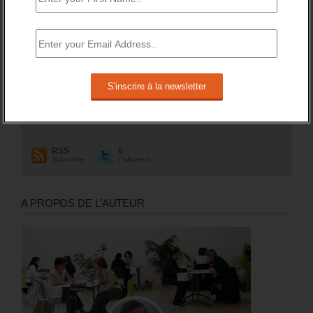
sur un an (soit +1,8%).
RESTEZ EN CONTACT
Recevez le meilleur de l'information et des débats sur l'emploi
sur votre boite mail.
RSS
0
Souscrire
Followers
A PROPOS DE L’AUTEUR