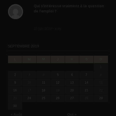
Qui s’intéresse vraiment à la question
de l’emploi ?
l'amélioration des conditions de travail dans
le BTP (Le taux de...
10 juin 2019 -
tony
SEPTEMBRE 2019
L
M
M
J
V
S
D
1
2
3
4
5
6
7
8
9
10
11
12
13
14
15
16
17
18
19
20
21
22
23
24
25
26
27
28
29
30
« Août
Oct »