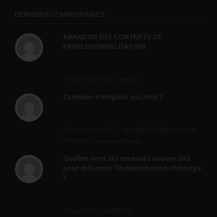
DERNIERS COMMENTAIRES
ABANDON DES CONTRATS DE
PROFESSIONNALISATION
bonjour, ce gouvernant fait vraiment
n'importe quoi, les contrats...
2 septembre 2024 -
gregory
Combien d’emplois vacants ?
[…] [3] Billet – « Combien d’emplois vacants
? » du 3...
24 septembre 2021 -
NOMBRE DES EMPLOIS NON
POURVUS | Tout pour l"emploi
Quelles sont les mesures annoncées
pour réformer l’indemnisation chômage
?
Cette réforme vise à diaboliser le chômeur et
ne va rien régler....
19 juin 2019 -
SILVESTRE