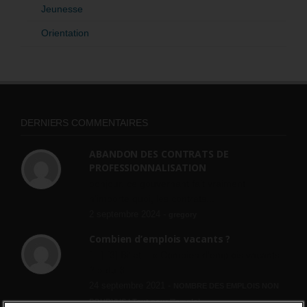
Jeunesse
Orientation
DERNIERS COMMENTAIRES
ABANDON DES CONTRATS DE
PROFESSIONNALISATION
bonjour, ce gouvernant fait vraiment
n'importe quoi, les contrats...
2 septembre 2024 -
gregory
Combien d’emplois vacants ?
[…] [3] Billet – « Combien d’emplois vacants
? » du 3...
24 septembre 2021 -
NOMBRE DES EMPLOIS NON
POURVUS | Tout pour l"emploi