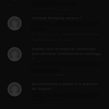
n'importe quoi, les contrats...
2 septembre 2024 -
gregory
Combien d’emplois vacants ?
[…] [3] Billet – « Combien d’emplois vacants
? » du 3...
24 septembre 2021 -
NOMBRE DES EMPLOIS NON
POURVUS | Tout pour l"emploi
Quelles sont les mesures annoncées
pour réformer l’indemnisation chômage
?
Cette réforme vise à diaboliser le chômeur et
ne va rien régler....
19 juin 2019 -
SILVESTRE
Qui s’intéresse vraiment à la question
de l’emploi ?
l'amélioration des conditions de travail dans
le BTP (Le taux de...
10 juin 2019 -
tony