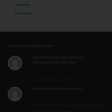
Jeunesse
Orientation
DERNIERS COMMENTAIRES
ABANDON DES CONTRATS DE
PROFESSIONNALISATION
bonjour, ce gouvernant fait vraiment
n'importe quoi, les contrats...
2 septembre 2024 -
gregory
Combien d’emplois vacants ?
[…] [3] Billet – « Combien d’emplois vacants
? » du 3...
24 septembre 2021 -
NOMBRE DES EMPLOIS NON
POURVUS | Tout pour l"emploi