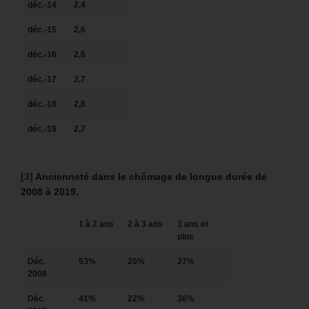
déc.-14
2,4
déc.-15
2,6
déc.-16
2,6
déc.-17
2,7
déc.-18
2,8
déc.-19
2,7
[3]
Ancienneté dans le chômage de longue durée de
2008 à 2019.
1 à 2 ans
2 à 3 ans
3 ans et
plus
Déc.
53%
20%
27%
2008
Déc.
41%
22%
36%