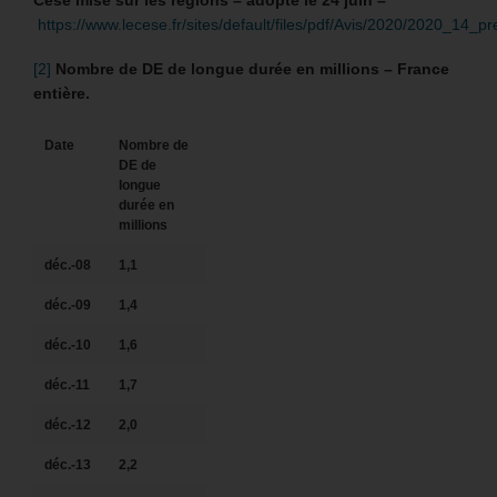
Cese mise sur les régions –
adopté le 24 juin –
https://www.lecese.fr/sites/default/files/pdf/Avis/2020/2020_14
[2]
Nombre de DE de longue durée en millions – France
entière.
Date
Nombre de
DE de
longue
durée en
millions
déc.-08
1,1
déc.-09
1,4
déc.-10
1,6
déc.-11
1,7
déc.-12
2,0
déc.-13
2,2