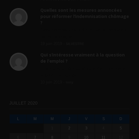
Quelles sont les mesures annoncées
pour réformer l’indemnisation chômage
?
Cette réforme vise à diaboliser le chômeur et
ne va rien régler....
19 juin 2019 -
SILVESTRE
Qui s’intéresse vraiment à la question
de l’emploi ?
l'amélioration des conditions de travail dans
le BTP (Le taux de...
10 juin 2019 -
tony
JUILLET 2020
L
M
M
J
V
S
D
1
2
3
4
5
6
7
8
9
10
11
12