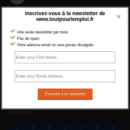
? » du 3...
24 septembre 2021 -
NOMBRE DES EMPLOIS NON
Inscrivez-vous à la newsletter de
×
POURVUS | Tout pour l"emploi
www.toutpourlemploi.fr
Quelles sont les mesures annoncées
pour réformer l’indemnisation chômage
Une seule newsletter par mois
?
Pas de spam
Cette réforme vise à diaboliser le chômeur et
Votre adresse email ne sera jamais divulguée
ne va rien régler....
19 juin 2019 -
SILVESTRE
Qui s’intéresse vraiment à la question
de l’emploi ?
l'amélioration des conditions de travail dans
le BTP (Le taux de...
10 juin 2019 -
tony
AOÛT 2020
L
M
M
J
V
S
D