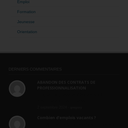
Emploi
Formation
Jeunesse
Orientation
DERNIERS COMMENTAIRES
ABANDON DES CONTRATS DE
PROFESSIONNALISATION
bonjour, ce gouvernant fait vraiment
n'importe quoi, les contrats...
2 septembre 2024 -
gregory
Combien d’emplois vacants ?
[…] [3] Billet – « Combien d’emplois vacants