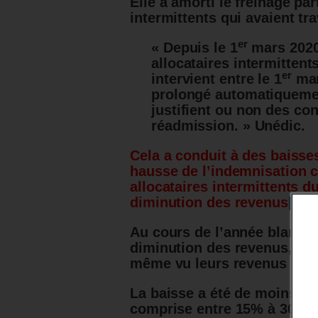
Elle a amorti le freinage part
intermittents qui avaient tra
er
« Depuis le 1
mars 2020
allocataires intermittent
er
intervient entre le 1
mar
prolongé automatiquemen
justifient ou non des co
réadmission. » Unédic.
Cela a conduit à des baiss
hausse de l’indemnisation 
allocataires intermittents d
diminution des revenus
[5]
.
Au cours de l’année blanche,
diminution des revenus, mai
même vu leurs revenus dimi
La baisse a été de moins d
comprise entre 15% à 30% e