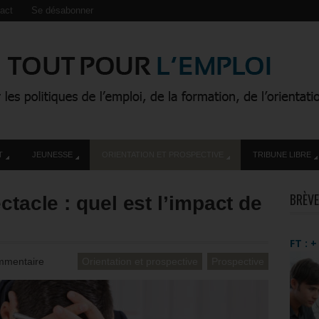
act
Se désabonner
T
JEUNESSE
ORIENTATION ET PROSPECTIVE
TRIBUNE LIBRE
BRÈVE
ctacle : quel est l’impact de
FT : 
mmentaire
Orientation et prospective
Prospective