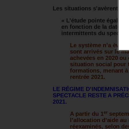
L
es situations s’avèrent don
« L’étude pointe égaleme
en fonction de la date de
intermittents du spectacl
Le système n’a évide
sont arrivés sur le m
achevées en 2020 ou q
situation social pour
formations, menant à c
rentrée 2021.
LE RÉGIME D’INDEMNISAT
SPECTACLE RESTE A PRÉCI
2021.
er
A partir du 1
septemb
l’allocation d’aide au
réexaminés, selon des