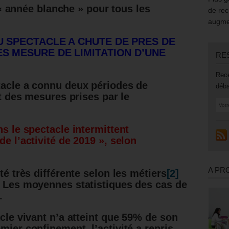
« année blanche » pour tous les
de rec
augmen
U SPECTACLE A CHUTE DE PRES DE
ES MESURE DE LIMITATION D’UNE
RE
Rece
tacle a connu deux périodes de
déba
it des mesures prises par le
ns le spectacle intermittent
de l’activité de 2019 », selon
A PR
té très différente selon les métiers
[2]
. Les moyennes statistiques des cas de
.
acle vivant n’a atteint que 59% de son
mier confinement, l’activité a repris