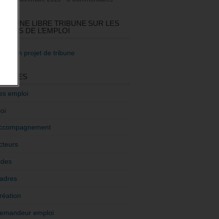
GEZ UNE LIBRE TRIBUNE SUR LES
TIQUES DE L’EMPLOI
re mon projet de tribune
GORIES
es emploi
oi
ccompagnement
cteurs
ides
adres
réation
emandeur emploi