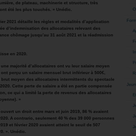
umière, de plateau, machinerie et structure, très
O
ont été les plus touchés. » Unédic.
Form
ier 2021 détaille les règles et modalités d’application
ée d’indemnisation des allocataires relevant des
A
rance chômage jusqu’au 31 août 2021 et la réadmission
F
In
isse en 2020.
P
 une majorité d’allocataires ont vu leur salaire moyen
 ont perçu un salaire mensuel brut inférieur à 500€,
R
 brut moyen des allocataires intermittents du spectacle
Jeun
2020. Cette perte de salaire a été en partie compensée
n, ce qui a limité la perte de revenus des allocataires
E
oyenne). »
J
ouvert un droit entre mars et juin 2019, 86 % avaient
J
020. A contrario, seulement 40 % des 39 000 personnes
19 et février 2020 avaient atteint le seuil de 507
J
20. ». Unédic.