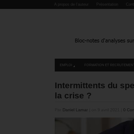
A propos de l’auteur
Présentation
Cont
EMPLOI
FORMATION ET RECRUTEMEN
Intermittents du spe
la crise ?
Par
Daniel Lamar
|
on 9 avril 2021
|
0 Co