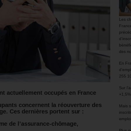
Les ch
France
précéd
d’insc
bénéfi
des no
En Fr
d’empl
255 1
Sur l’
ont actuellement occupés en France
+1,5%
upants concernent la réouverture des
Mais s
ge. Ces dernières portent sur :
inscri
emploi
orme de l’assurance-chômage,
Plus g