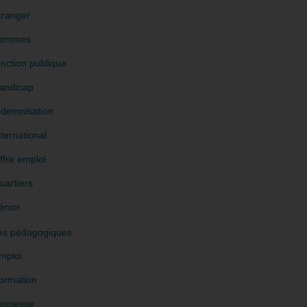
tranger
emmes
onction publique
andicap
ndemnisation
nternational
ffre emploi
uartiers
énior
es pédagogiques
mploi
ormation
eunesse