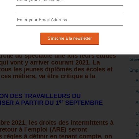
c très variables selon les cas
[6]
.
RÉDI
POLI
nt une importante disparité de situation
 fin de droits des allocataires
>Décri
e. » Unédic.
mment pas bénéficié aux jeunes qui
CATÉ
arché du spectacle une fois leurs études
brèv
ui vont y arriver courant 2021. La
 tous les jeunes diplômés des écoles et
Empl
es métiers, va être critique à la
A
A
ION DES TRAVAILLEURS DU
er
SER A PARTIR DU 1
SEPTEMBRE
A
C
re 2021, les droits des intermittents à
C
 retour à l’emploi (ARE) seront
D
 règles à définir en tenant compte, on