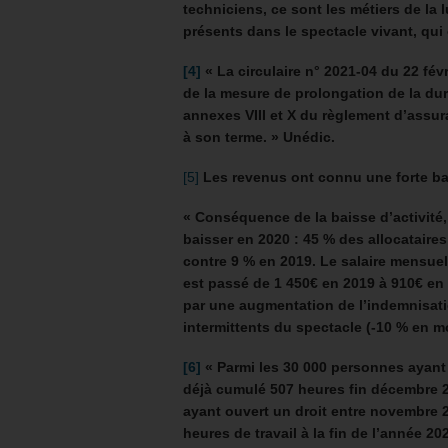
techniciens, ce sont les métiers de la l
présents dans le spectacle vivant, qui 
[4]
« La circulaire n° 2021-04 du 22 févr
de la mesure de prolongation de la dur
annexes VIII et X du règlement d’assu
à son terme. » Unédic.
[5]
Les revenus ont connu une forte ba
« Conséquence de la baisse d’activité,
baisser en 2020 : 45 % des allocataires
contre 9 % en 2019. Le salaire mensuel
est passé de 1 450€ en 2019 à 910€ en 
par une augmentation de l’indemnisatio
intermittents du spectacle (-10 % en m
[6]
« Parmi les 30 000 personnes ayant 
déjà cumulé 507 heures fin décembre 2
ayant ouvert un droit entre novembre 20
heures de travail à la fin de l’année 20