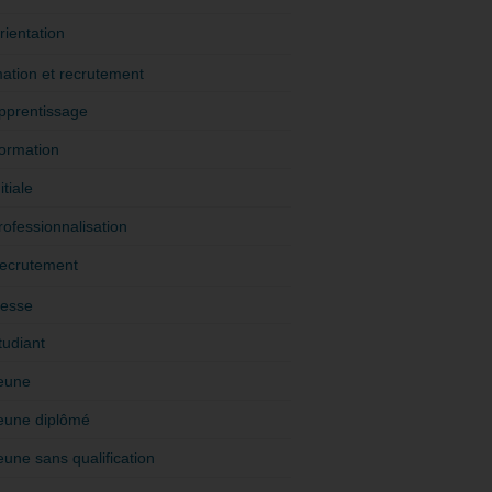
rientation
ation et recrutement
pprentissage
ormation
itiale
rofessionnalisation
ecrutement
esse
tudiant
eune
eune diplômé
eune sans qualification