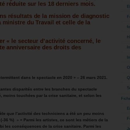
ité réduite sur les 18 derniers mois.
E
ns résultats de la mission de diagnostic
F
 ministre du Travail et celle de la
f
H
er « le secteur d’activité concerné, le
ate anniversaire des droits des
I
I
O
Q
intermittent dans le spectacle en 2020 » – 26 mars 2021.
S
antes disparités entre les branches du spectacle
, moins touchées par la crise sanitaire, et selon les
Fich
E
èle que l’activité des techniciens a été un peu moins
F
 (-36 %)
. »
« Parmi les artistes, ce sont les métiers de la
bi les conséquences de la crise sanitaire. Parmi les
J