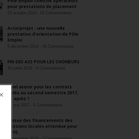
Pôle Emploi cherche opérateurs
pour prestations de placement
23 octobre 2014 -
52 Commentaires
Activ’projet : une nouvelle
prestation d’orientation de Pôle
Emploi
5 décembre 2014 -
26 Commentaires
FIN DES ASS POUR LES CHÔMEURS
15 juillet 2018 -
8 Commentaires
Quel avenir pour les contrats
aidés au second semestre 2017,
×
et après ?
22 mai 2017 -
5 Commentaires
Baisse des financements des
missions locales attendue pour
2016.
3 novembre 2015 -
3 Commentaires