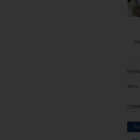
DERN
Sorry,
COMM
Pop