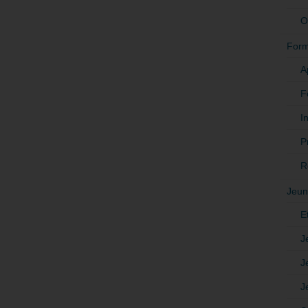
O
Form
A
F
In
P
R
Jeun
E
J
J
J