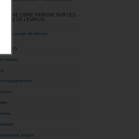
GEZ UNE LIBRE TRIBUNE SUR LES
TIQUES DE L’EMPLOI
re mon projet de tribune
GORIES
es emploi
oi
ccompagnement
cteurs
ides
adres
réation
emandeur emploi