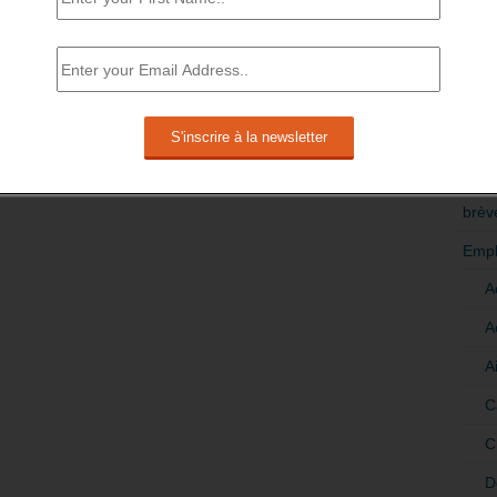
RÉDI
POLI
>Décri
CATÉ
brèv
Empl
A
A
A
C
C
D