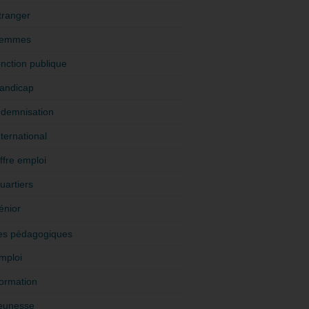
tranger
emmes
onction publique
andicap
ndemnisation
nternational
ffre emploi
uartiers
énior
es pédagogiques
mploi
ormation
eunesse