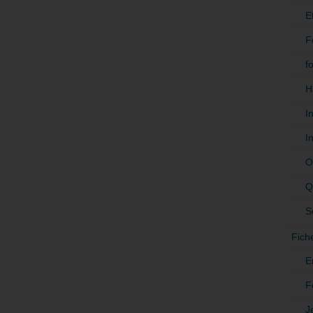
E
F
f
H
I
I
O
Q
S
Fich
E
F
J