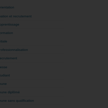
rientation
ation et recrutement
pprentissage
ormation
itiale
rofessionnalisation
ecrutement
esse
tudiant
eune
eune diplômé
eune sans qualification