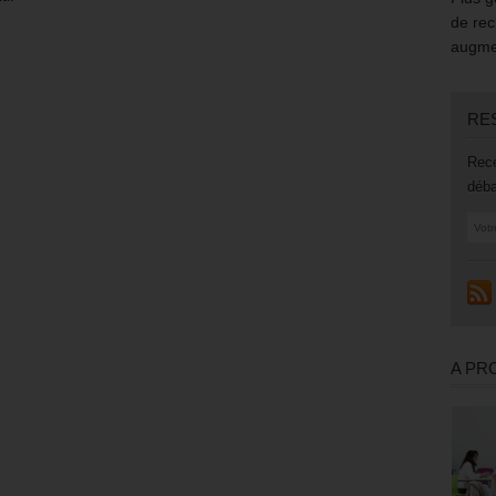
de rec
augmen
RE
Rece
déba
A PR