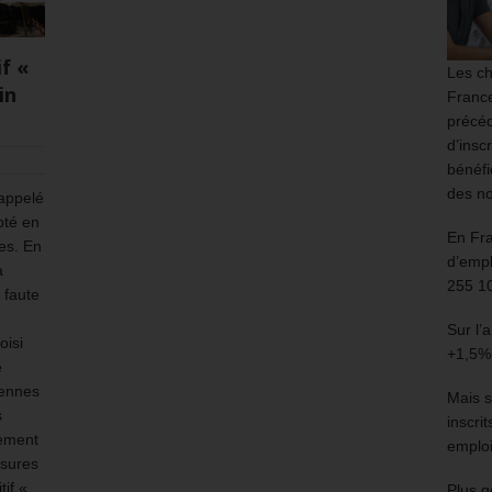
f «
Les ch
in
France
précéd
d’insc
bénéfi
des no
 appelé
pté en
En Fr
es. En
d’empl
a
255 1
 faute
Sur l’
oisi
+1,5%
e
yennes
Mais s
s
inscri
cement
emploi
esures
if «
Plus g