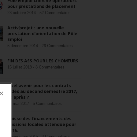
Pôle Emploi cherche opérateurs
pour prestations de placement
23 octobre 2014 -
52 Commentaires
Activ’projet : une nouvelle
prestation d’orientation de Pôle
Emploi
5 décembre 2014 -
26 Commentaires
FIN DES ASS POUR LES CHÔMEURS
15 juillet 2018 -
8 Commentaires
Quel avenir pour les contrats
aidés au second semestre 2017,
×
et après ?
22 mai 2017 -
5 Commentaires
Baisse des financements des
missions locales attendue pour
2016.
3 novembre 2015 -
3 Commentaires