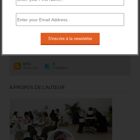
RESTEZ EN CONTACT
Recevez le meilleur de l'information et des débats sur l'emploi
sur votre boite mail.
RSS
0
Souscrire
Followers
A PROPOS DE L’AUTEUR