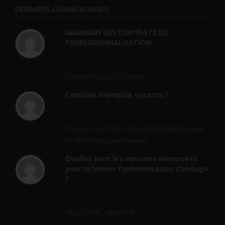
DERNIERS COMMENTAIRES
ABANDON DES CONTRATS DE
PROFESSIONNALISATION
bonjour, ce gouvernant fait vraiment
n'importe quoi, les contrats...
2 septembre 2024 -
gregory
Combien d’emplois vacants ?
[…] [3] Billet – « Combien d’emplois vacants
? » du 3...
24 septembre 2021 -
NOMBRE DES EMPLOIS NON
POURVUS | Tout pour l"emploi
Quelles sont les mesures annoncées
pour réformer l’indemnisation chômage
?
Cette réforme vise à diaboliser le chômeur et
ne va rien régler....
19 juin 2019 -
SILVESTRE