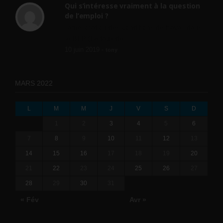
Qui s’intéresse vraiment à la question
de l’emploi ?
l'amélioration des conditions de travail dans
le BTP (Le taux de...
10 juin 2019 -
tony
MARS 2022
L
M
M
J
V
S
D
1
2
3
4
5
6
7
8
9
10
11
12
13
14
15
16
17
18
19
20
21
22
23
24
25
26
27
28
29
30
31
« Fév
Avr »