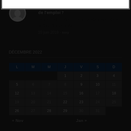
Qui s’intéresse vraiment à la question
de l’emploi ?
l'amélioration des conditions de travail dans
le BTP (Le taux de...
10 juin 2019 -
tony
DÉCEMBRE 2022
L
M
M
J
V
S
D
1
2
3
4
5
6
7
8
9
10
11
12
13
14
15
16
17
18
19
20
21
22
23
24
25
26
27
28
29
30
31
« Nov
Jan »