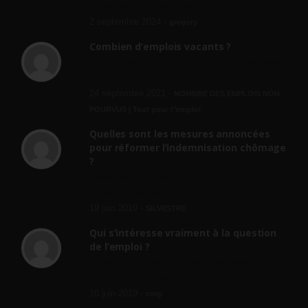
n'importe quoi, les contrats...
2 septembre 2024 -
gregory
Combien d’emplois vacants ?
[…] [3] Billet – « Combien d’emplois vacants
? » du 3...
24 septembre 2021 -
NOMBRE DES EMPLOIS NON
POURVUS | Tout pour l"emploi
Quelles sont les mesures annoncées
pour réformer l’indemnisation chômage
?
Cette réforme vise à diaboliser le chômeur et
ne va rien régler....
19 juin 2019 -
SILVESTRE
Qui s’intéresse vraiment à la question
de l’emploi ?
l'amélioration des conditions de travail dans
le BTP (Le taux de...
10 juin 2019 -
tony