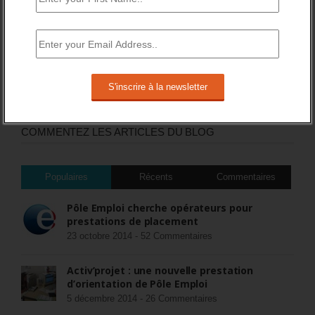
DERNIERS TWEETS
Sorry, no Tweets were found.
COMMENTEZ LES ARTICLES DU BLOG
Populaires
Récents
Commentaires
Pôle Emploi cherche opérateurs pour
prestations de placement
23 octobre 2014 -
52 Commentaires
Activ’projet : une nouvelle prestation
d’orientation de Pôle Emploi
5 décembre 2014 -
26 Commentaires