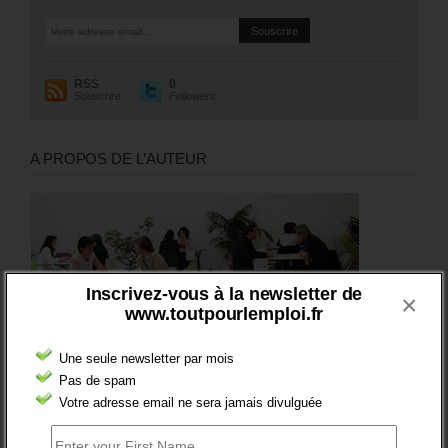
RSS
0
Souscrire
Followers
A PROPOS DE L’AUTEUR
Inscrivez-vous à la newsletter de
×
www.toutpourlemploi.fr
Une seule newsletter par mois
Pas de spam
Votre adresse email ne sera jamais divulguée