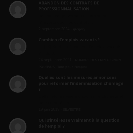
ABANDON DES CONTRATS DE
PROFESSIONNALISATION
bonjour, ce gouvernant fait vraiment
n'importe quoi, les contrats...
2 septembre 2024 -
gregory
Combien d’emplois vacants ?
[…] [3] Billet – « Combien d’emplois vacants
? » du 3...
24 septembre 2021 -
NOMBRE DES EMPLOIS NON
POURVUS | Tout pour l"emploi
Quelles sont les mesures annoncées
pour réformer l’indemnisation chômage
?
Cette réforme vise à diaboliser le chômeur et
ne va rien régler....
19 juin 2019 -
SILVESTRE
Qui s’intéresse vraiment à la question
de l’emploi ?
l'amélioration des conditions de travail dans