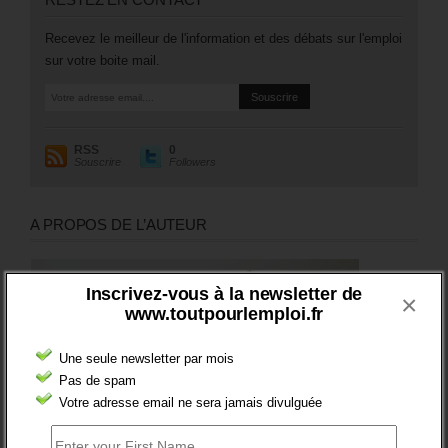
Recevez le meilleur de l'information et des débats sur l'emploi
sur votre boite mail.
RSS
0
Souscrire
Followers
A PROPOS DE L’AUTEUR
Inscrivez-vous à la newsletter de
×
www.toutpourlemploi.fr
Une seule newsletter par mois
Pas de spam
Votre adresse email ne sera jamais divulguée