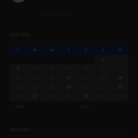
le BTP (Le taux de...
10 juin 2019 -
tony
JUIN 2024
L
M
M
J
V
S
D
1
2
3
4
5
6
7
8
9
10
11
12
13
14
15
16
17
18
19
20
21
22
23
24
25
26
27
28
29
30
« Mai
Juil »
ARCHIVES