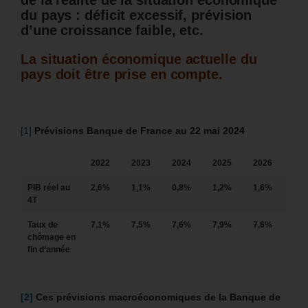
du pays : déficit excessif, prévision
d’une croissance faible, etc.
La situation économique actuelle du
pays doit être prise en compte.
[1]
Prévisions Banque de France au 22 mai 2024
2022
2023
2024
2025
2026
PIB réel au
2,6%
1,1%
0,8%
1,2%
1,6%
4T
Taux de
7,1%
7,5%
7,6%
7,9%
7,6%
chômage en
fin d’année
[2]
Ces
prévisions macroéconomiques de la Banque de