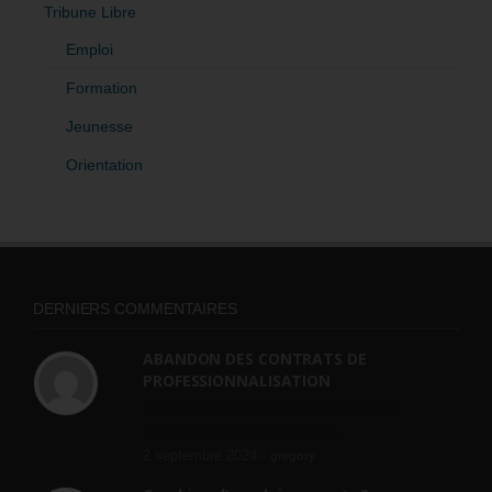
Tribune Libre
Emploi
Formation
Jeunesse
Orientation
DERNIERS COMMENTAIRES
ABANDON DES CONTRATS DE
PROFESSIONNALISATION
bonjour, ce gouvernant fait vraiment
n'importe quoi, les contrats...
2 septembre 2024 -
gregory