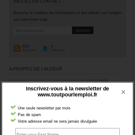
RESTEZ EN CONTACT
Recevez le meilleur de l'information et des débats sur l'emploi
sur votre boite mail.
RSS
0
Souscrire
Followers
A PROPOS DE L’AUTEUR
Inscrivez-vous à la newsletter de
×
www.toutpourlemploi.fr
Une seule newsletter par mois
Pas de spam
Votre adresse email ne sera jamais divulguée