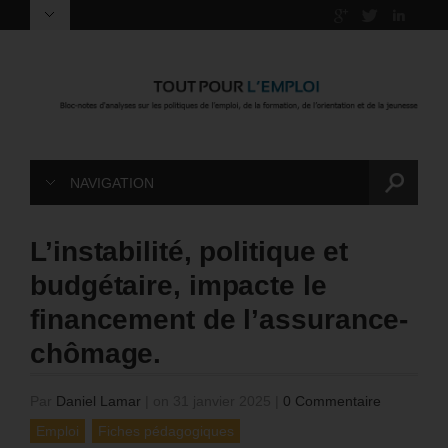
NAVIGATION
L’instabilité, politique et
budgétaire, impacte le
financement de l’assurance-
chômage.
Par
Daniel Lamar
|
on 31 janvier 2025
|
0 Commentaire
Emploi
Fiches pédagogiques