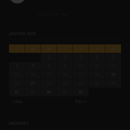
l'amélioration des conditions de travail dans
le BTP (Le taux de...
10 juin 2019 -
tony
JANVIER 2025
L
M
M
J
V
S
D
1
2
3
4
5
6
7
8
9
10
11
12
13
14
15
16
17
18
19
20
21
22
23
24
25
26
27
28
29
30
31
« Déc
Fév »
ARCHIVES