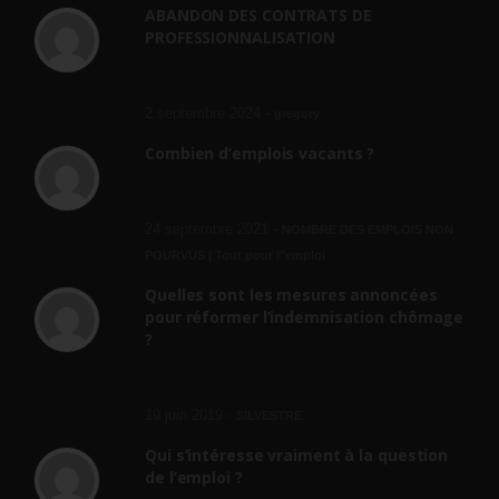
ABANDON DES CONTRATS DE
PROFESSIONNALISATION
bonjour, ce gouvernant fait vraiment
n'importe quoi, les contrats...
2 septembre 2024 -
gregory
Combien d’emplois vacants ?
[…] [3] Billet – « Combien d’emplois vacants
? » du 3...
24 septembre 2021 -
NOMBRE DES EMPLOIS NON
POURVUS | Tout pour l"emploi
Quelles sont les mesures annoncées
pour réformer l’indemnisation chômage
?
Cette réforme vise à diaboliser le chômeur et
ne va rien régler....
19 juin 2019 -
SILVESTRE
Qui s’intéresse vraiment à la question
de l’emploi ?