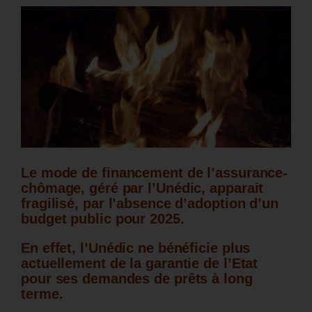
Le mode de financement de l’assurance-
chômage, géré par l’Unédic, apparait
fragilisé, par l’absence d’adoption d’un
budget public pour 2025.
En effet, l’Unédic ne bénéficie plus
actuellement de la garantie de l’Etat
pour ses demandes de prêts à long
terme.