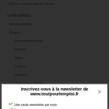
>Décrire mon projet de tribune
CATÉGORIES
brèves emploi
Emploi
Accompagnement
Acteurs
Aides
Cadres
Création
Demandeur emploi
Inscrivez-vous à la newsletter de
×
Etranger
www.toutpourlemploi.fr
Femmes
Une seule newsletter par mois
fonction publique