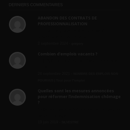
DERNIERS COMMENTAIRES
ABANDON DES CONTRATS DE
PROFESSIONNALISATION
bonjour, ce gouvernant fait vraiment
n'importe quoi, les contrats...
2 septembre 2024 -
gregory
Combien d’emplois vacants ?
[…] [3] Billet – « Combien d’emplois vacants
? » du 3...
24 septembre 2021 -
NOMBRE DES EMPLOIS NON
POURVUS | Tout pour l"emploi
Quelles sont les mesures annoncées
pour réformer l’indemnisation chômage
?
Cette réforme vise à diaboliser le chômeur et
ne va rien régler....
19 juin 2019 -
SILVESTRE