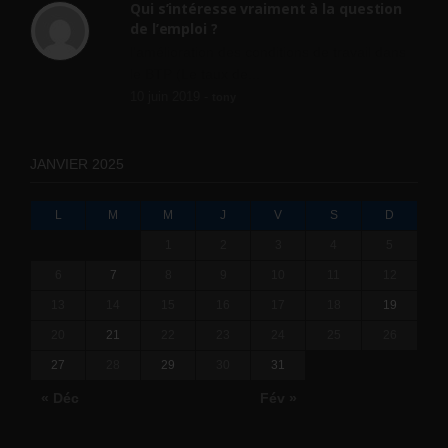
Qui s’intéresse vraiment à la question
de l’emploi ?
l'amélioration des conditions de travail dans
le BTP (Le taux de...
10 juin 2019 -
tony
JANVIER 2025
L
M
M
J
V
S
D
1
2
3
4
5
6
7
8
9
10
11
12
13
14
15
16
17
18
19
20
21
22
23
24
25
26
27
28
29
30
31
« Déc
Fév »