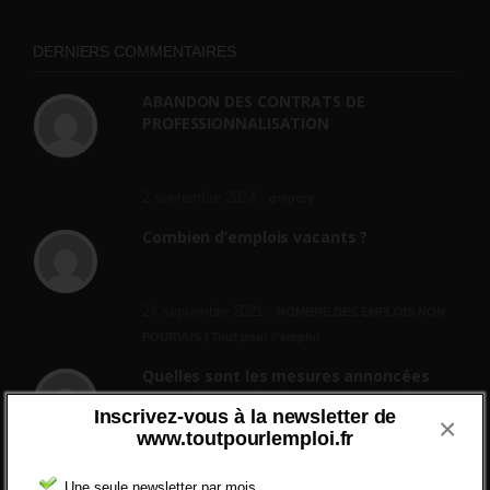
DERNIERS COMMENTAIRES
ABANDON DES CONTRATS DE
PROFESSIONNALISATION
bonjour, ce gouvernant fait vraiment
n'importe quoi, les contrats...
2 septembre 2024 -
gregory
Combien d’emplois vacants ?
[…] [3] Billet – « Combien d’emplois vacants
? » du 3...
24 septembre 2021 -
NOMBRE DES EMPLOIS NON
POURVUS | Tout pour l"emploi
Quelles sont les mesures annoncées
pour réformer l’indemnisation chômage
Inscrivez-vous à la newsletter de
?
×
www.toutpourlemploi.fr
Cette réforme vise à diaboliser le chômeur et
ne va rien régler....
Une seule newsletter par mois