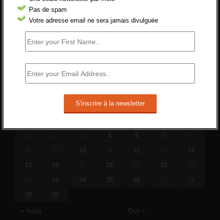
19 juin 2019 -
SILVESTRE
Pas de spam
Qui s’intéresse vraiment à la question
Votre adresse email ne sera jamais divulguée
de l’emploi ?
l'amélioration des conditions de travail dans
le BTP (Le taux de...
10 juin 2019 -
tony
SEPTEMBRE 2014
L
M
M
J
V
S
D
1
2
3
4
5
6
7
8
9
10
11
12
13
14
15
16
17
18
19
20
21
22
23
24
25
26
27
28
29
30
« Août
Oct »