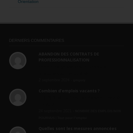
Orientation
DERNIERS COMMENTAIRES
ABANDON DES CONTRATS DE
PROFESSIONNALISATION
bonjour, ce gouvernant fait vraiment
n'importe quoi, les contrats...
2 septembre 2024 -
gregory
Combien d’emplois vacants ?
[…] [3] Billet – « Combien d’emplois vacants
? » du 3...
24 septembre 2021 -
NOMBRE DES EMPLOIS NON
POURVUS | Tout pour l"emploi
Quelles sont les mesures annoncées