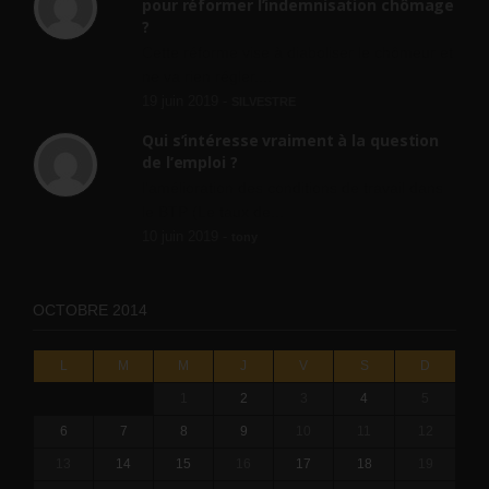
pour réformer l’indemnisation chômage
?
Cette réforme vise à diaboliser le chômeur et
ne va rien régler....
19 juin 2019 -
SILVESTRE
Qui s’intéresse vraiment à la question
de l’emploi ?
l'amélioration des conditions de travail dans
le BTP (Le taux de...
10 juin 2019 -
tony
OCTOBRE 2014
L
M
M
J
V
S
D
1
2
3
4
5
6
7
8
9
10
11
12
13
14
15
16
17
18
19