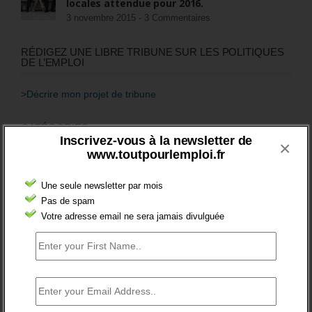
locales attendue pour 2016.
3 novembre 2015 -
3 Commentaires
RÉDIGEZ UNE LIBRE TRIBUNE SUR LES POLITIQUES
DE L’EMPLOI
>Décrire mon projet de tribune
CATÉGORIES
Inscrivez-vous à la newsletter de
×
brèves emploi
www.toutpourlemploi.fr
Emploi
Une seule newsletter par mois
Accompagnement
Pas de spam
Votre adresse email ne sera jamais divulguée
Acteurs
Aides
Cadres
Création