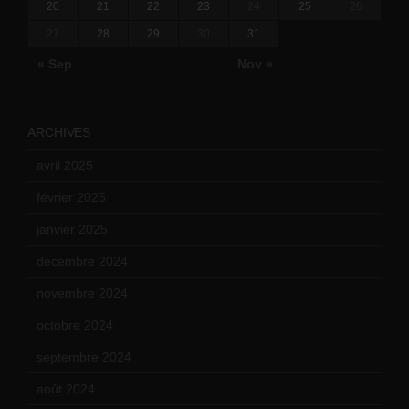
20
21
22
23
24
25
26
27
28
29
30
31
« Sep
Nov »
ARCHIVES
avril 2025
(2)
février 2025
(3)
janvier 2025
(6)
décembre 2024
(4)
novembre 2024
(7)
octobre 2024
(10)
septembre 2024
(6)
août 2024
(10)