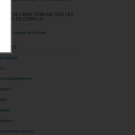
GEZ UNE LIBRE TRIBUNE SUR LES
TIQUES DE L’EMPLOI
re mon projet de tribune
GORIES
es emploi
oi
ccompagnement
cteurs
ides
adres
réation
emandeur emploi