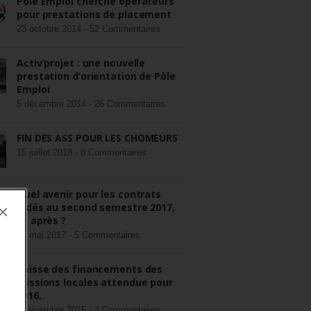
Pôle Emploi cherche opérateurs
pour prestations de placement
23 octobre 2014 -
52 Commentaires
Activ’projet : une nouvelle
prestation d’orientation de Pôle
Emploi
5 décembre 2014 -
26 Commentaires
FIN DES ASS POUR LES CHÔMEURS
15 juillet 2018 -
8 Commentaires
Quel avenir pour les contrats
aidés au second semestre 2017,
×
et après ?
22 mai 2017 -
5 Commentaires
Baisse des financements des
missions locales attendue pour
2016.
3 novembre 2015 -
3 Commentaires