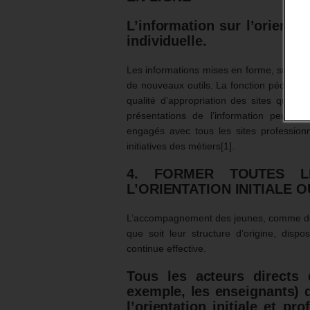
L’information sur l’orientat
individuelle.
Les informations mises en forme, suite au
de nouveaux outils. La fonction pédagogiq
qualité d’appropriation des sites qui par
présentations de l’information peuvent
engagés avec tous les sites professionn
initiatives des métiers[1].
4. FORMER TOUTES 
L’ORIENTATION INITIALE
L’accompagnement des jeunes, comme des a
que soit leur structure d’origine, dispo
continue effective.
Tous les acteurs directs 
exemple, les enseignants) 
l’orientation initiale et pr