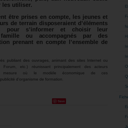
les utiliser.
E
nt être prises en compte, les jeunes et
F
urs de terrain disposeraient d’éléments
f
 pour s’informer et choisir leur
n famille ou accompagnés par des
H
ation prenant en compte l’ensemble de
I
I
vés publiant des ouvrages, animant des sites Internet ou
O
, Forum, etc.) réunissant principalement des acteurs
 la mesure où le modèle économique de ces
Q
 publicité d’organisme de formation.
S
Fich
Save
E
F
J