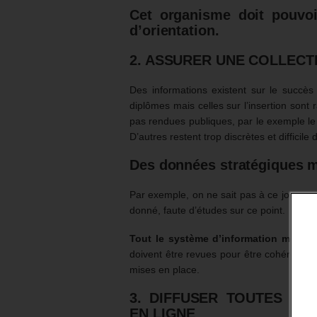
Cet organisme doit pouvoi
d’orientation.
2. ASSURER UNE COLLEC
Des informations existent sur le succès
diplômes mais celles sur l’insertion son
pas rendues publiques, par le exemple le
D’autres restent trop discrètes et difficile
Des données stratégiques 
Par exemple, on ne sait pas à ce jour que
donné, faute d’études sur ce point.
Tout le système d’information mérite d
doivent être revues pour être cohérentes 
mises en place.
3. DIFFUSER TOUTES LE
EN LIGNE