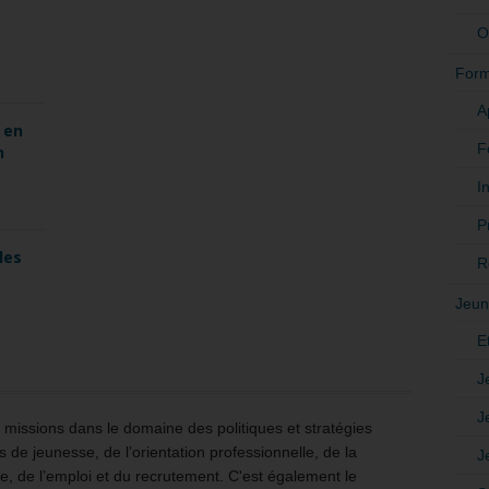
O
Form
A
 en
F
n
In
P
les
R
Jeun
E
J
J
issions dans le domaine des politiques et stratégies
 de jeunesse, de l’orientation professionnelle, de la
J
e, de l’emploi et du recrutement. C'est également le