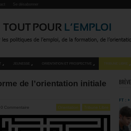
act
Se désabonner
T
JEUNESSE
ORIENTATION ET PROSPECTIVE
TRIBUNE LIBRE
BRÈVE
rme de l’orientation initiale
FT : 
0 Commentaire
Orientation
Tribune Libre