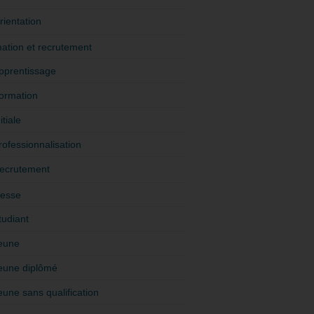
rientation
ation et recrutement
pprentissage
ormation
itiale
rofessionnalisation
ecrutement
esse
tudiant
eune
eune diplômé
eune sans qualification