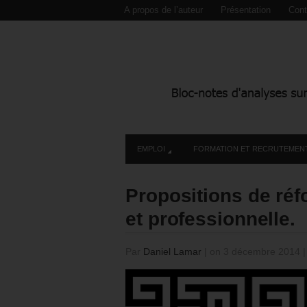
A propos de l’auteur
Présentation
Cont
EMPLOI
FORMATION ET RECRUTEMEN
Propositions de réfo
et professionnelle.
Par
Daniel Lamar
|
on 3 décembre 2014
|