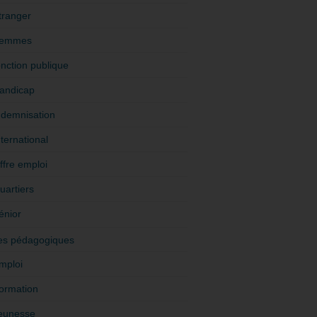
tranger
emmes
onction publique
andicap
ndemnisation
nternational
ffre emploi
uartiers
énior
es pédagogiques
mploi
ormation
eunesse