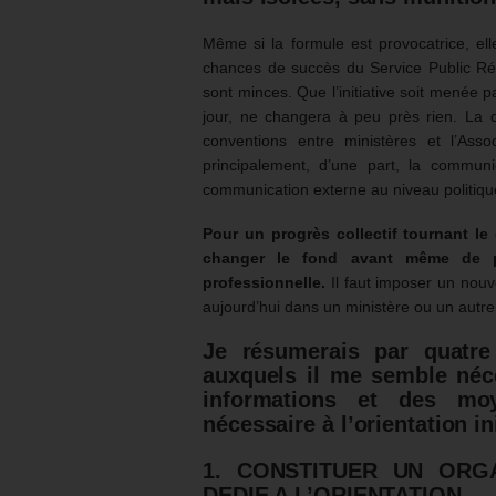
Même si la formule est provocatrice, el
chances de succès du Service Public Rég
sont minces. Que l’initiative soit menée p
jour, ne changera à peu près rien. La 
conventions entre ministères et l’As
principalement, d’une part, la communic
communication externe au niveau politique 
Pour un progrès collectif tournant le
changer le fond avant même de 
professionnelle.
Il faut imposer un nouv
aujourd’hui dans un ministère ou un autre
Je résumerais par quatre
auxquels il me semble néc
informations et des moy
nécessaire à l’orientation in
1. CONSTITUER UN ORG
DEDIE A L’ORIENTATION.