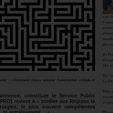
Les ch
France
précéd
d’insc
bénéfi
des no
En Fr
d’empl
255 1
Sur l’
voir : «
Comment mieux assurer l’orientation initiale et
+1,5%
Mais s
annoncé, constituer le Service Public
inscri
SPRO) revient à « confier aux Régions la
emploi
troupes, le plus souvent compétentes
n, ni entraînement… »
Plus g