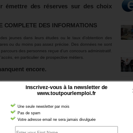
r émettre des réserves sur des choix
TE COMPLETE DES INFORMATIONS
 des jeunes dans leurs études ou le taux d’obtention des
t rares ou du moins pas assez précise. Des données ne sont
 parcours des personnes reçue d’un concours administratif.
 d’accès, en particulier de prospective métiers.
manquent encore.
ls parcours ont suivis les personnes qui exercent un métier
Inscrivez-vous à la newsletter de
www.toutpourlemploi.fr
’être mis à plat.
La méthodologie des études existantes
et leurs résultats croisés. De nouvelles études doivent être
Une seule newsletter par mois
Pas de spam
Votre adresse email ne sera jamais divulguée
S INFORMATIONS SUR L’ORIENTATION