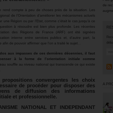
de rec
le rend compte à peu de choses près de la situation. Les
augmen
ional de l’Orientation d’améliorer les mécanismes actuels
ar une Région ou par l’Etat, comme c’était le cas jusqu’à ce
question à résoudre est bien plus profonde. Les récentes
RE
sociation des Régions de France (ARF) ont été signées
Rece
ation interne entre services publics et, d’autre part, la
déba
afin de pouvoir affirmer que l’on a traité le sujet…
 dos aux impasses de ces dernières décennies, il faut
penser à la forme
de l’orientation initiale comme
eau souffle au niveau national qui transcende ce qui existe
.
 propositions convergentes les choix
A PR
essaire de procéder pour disposer des
ens de diffusion des informations
itiale et professionnelle.
ANISME NATIONAL ET INDEPENDANT