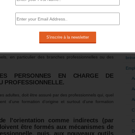
ion doit être collective avant de devenir
RÉDI
POLI
x résultats des études, doivent être diffusées en ligne avec
>Décri
ue des sites concernés est un élément prioritaire. C’est la
ticipe à une réelle égalité devant l’information. Toutes les
CATÉ
 être testées et choisies. Des partenariats doivent être
els, en particulier des branches professionnelles ou des
brèv
Empl
LES PERSONNES EN CHARGE DE
A
 OU PROFESSIONNELLE.
A
dultes, doit être assuré par des professionnels qui, quel
A
sent d’une formation d’origine et surtout d’une formation
C
de l’orientation comme indirects (par
C
doivent être formés aux mécanismes de
D
ofessionnelle, puis, aux nouveaux outils