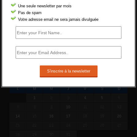
Cette réforme vise à diaboliser le chômeur et
Une seule newsletter par mois
ne va rien régler....
Pas de spam
19 juin 2019 -
SILVESTRE
Votre adresse email ne sera jamais divulguée
Qui s’intéresse vraiment à la question
de l’emploi ?
l'amélioration des conditions de travail dans
le BTP (Le taux de...
10 juin 2019 -
tony
DÉCEMBRE 2015
L
M
M
J
V
S
D
1
2
3
4
5
6
7
8
9
10
11
12
13
14
15
16
17
18
19
20
21
22
23
24
25
26
27
28
29
30
31