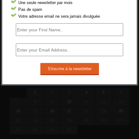
ne va rien régler....
Une seule newsletter par mois
19 juin 2019 -
SILVESTRE
Pas de spam
Votre adresse email ne sera jamais divulguée
Qui s’intéresse vraiment à la question
de l’emploi ?
l'amélioration des conditions de travail dans
le BTP (Le taux de...
10 juin 2019 -
tony
DÉCEMBRE 2015
L
M
M
J
V
S
D
1
2
3
4
5
6
7
8
9
10
11
12
13
14
15
16
17
18
19
20
21
22
23
24
25
26
27
28
29
30
31