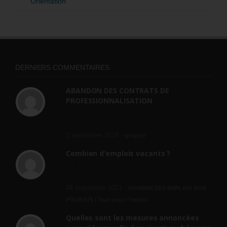
Orientation
DERNIERS COMMENTAIRES
ABANDON DES CONTRATS DE
PROFESSIONNALISATION
bonjour, ce gouvernant fait vraiment
n'importe quoi, les contrats...
2 septembre 2024 -
gregory
Combien d’emplois vacants ?
[…] [3] Billet – « Combien d’emplois vacants
? » du 3...
24 septembre 2021 -
NOMBRE DES EMPLOIS NON
POURVUS | Tout pour l"emploi
Quelles sont les mesures annoncées