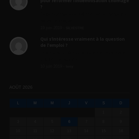
pour réformer l’indemnisation chômage
?
Cette réforme vise à diaboliser le chômeur et
ne va rien régler....
19 juin 2019 -
SILVESTRE
Qui s’intéresse vraiment à la question
de l’emploi ?
l'amélioration des conditions de travail dans
le BTP (Le taux de...
10 juin 2019 -
tony
AOÛT 2026
L
M
M
J
V
S
D
1
2
3
4
5
6
7
8
9
10
11
12
13
14
15
16