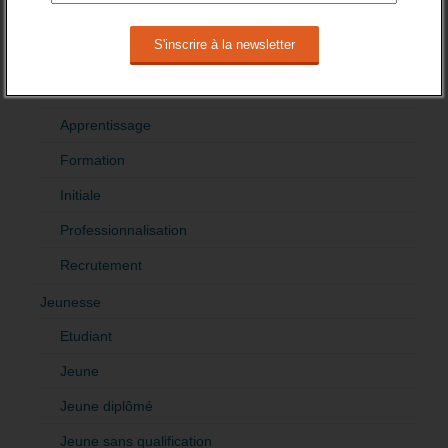
Jeunesse
Orientation
Formation et recrutement
Apprentissage
Formation
Initiale
Professionnalisation
Recrutement
Jeunesse
Etudiant
Jeune
Jeune diplômé
Jeune sans qualification