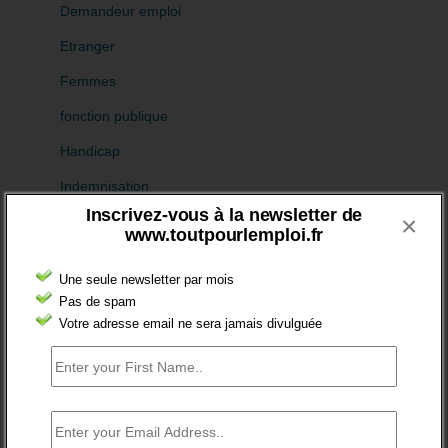
Demandeur emploi
Etranger
Femmes
fonction publique
Handicap
Indemnisation
Inscrivez-vous à la newsletter de
×
International
www.toutpourlemploi.fr
Offre emploi
Une seule newsletter par mois
Quartiers
Pas de spam
Votre adresse email ne sera jamais divulguée
Sénior
Fiches pédagogiques
Emploi
Formation