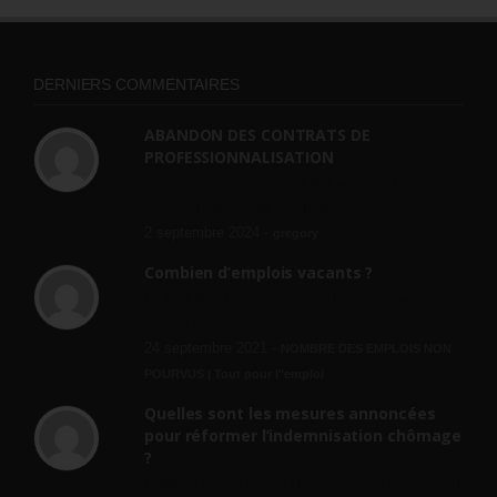
DERNIERS COMMENTAIRES
ABANDON DES CONTRATS DE
PROFESSIONNALISATION
bonjour, ce gouvernant fait vraiment
n'importe quoi, les contrats...
2 septembre 2024 -
gregory
Combien d’emplois vacants ?
[…] [3] Billet – « Combien d’emplois vacants
? » du 3...
24 septembre 2021 -
NOMBRE DES EMPLOIS NON
POURVUS | Tout pour l"emploi
Quelles sont les mesures annoncées
pour réformer l’indemnisation chômage
?
Cette réforme vise à diaboliser le chômeur et