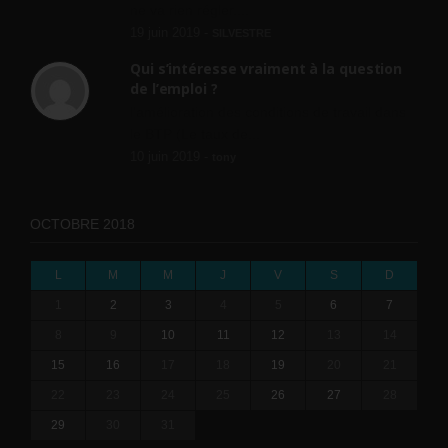
ne va rien régler....
19 juin 2019 -
SILVESTRE
Qui s’intéresse vraiment à la question
de l’emploi ?
l'amélioration des conditions de travail dans
le BTP (Le taux de...
10 juin 2019 -
tony
OCTOBRE 2018
L
M
M
J
V
S
D
1
2
3
4
5
6
7
8
9
10
11
12
13
14
15
16
17
18
19
20
21
22
23
24
25
26
27
28
29
30
31