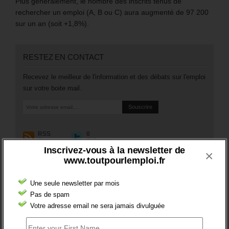
Plus généralement, le nombre des inscrits tenus de
rechercher un emploi (A, B ou C) aura augmenté de 97 200
sur un an (soit +1,8%).
RESTEZ EN CONTACT
Recevez le meilleur de l'information et des débats sur l'emploi
sur votre boite mail.
RSS
0
Souscrire
Followers
Inscrivez-vous à la newsletter de
×
www.toutpourlemploi.fr
A PROPOS DE L’AUTEUR
Une seule newsletter par mois
Pas de spam
Votre adresse email ne sera jamais divulguée