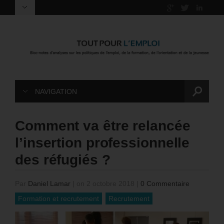
NAVIGATION
Comment va être relancée
l’insertion professionnelle
des réfugiés ?
Par
Daniel Lamar
|
on 2 octobre 2018
|
0 Commentaire
Formation et recrutement
Recrutement