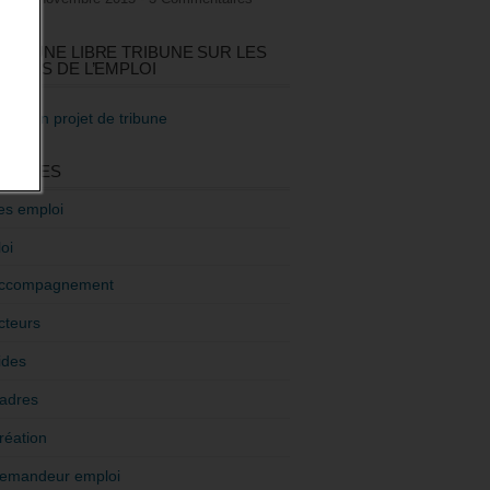
GEZ UNE LIBRE TRIBUNE SUR LES
TIQUES DE L’EMPLOI
re mon projet de tribune
GORIES
es emploi
oi
ccompagnement
cteurs
ides
adres
réation
emandeur emploi