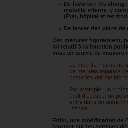
De favoriser les change
mobilité interne, y comp
(État, hôpital et territori
De lancer des plans de 
Ces mesures figureraient, po
loi relatif à la fonction publ
mise en œuvre de manière r
La mobilité interne au 
de mer (les rapports d
obstacles ont été identif
Par exemple, un profess
droit d’occuper un poste
entre dans un autre min
résolue.
Enfin, une modification de l’
(portant sur les services dé