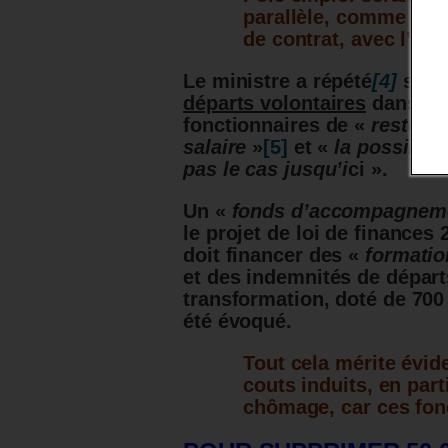
parallèle, comme c’est
de contrat,
avec l’age
Le ministre a répété
[4]
son i
départs volontaires
dans le 
fonctionnaires de «
rester
»
salaire
»
[5]
et «
la possibili
pas le cas jusqu’i
ci ».
Un «
fonds d’accompagneme
le projet de loi de finances 
doit financer des «
formatio
et des indemnités de départ
transformation, doté de 700
été évoqué.
Tout cela mérite évid
couts induits, en part
chômage, car ces fonc