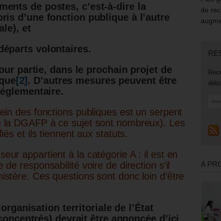
ments de postes, c’est-à-dire la
de rec
ris d’une fonction publique à l’autre
augmen
ale), et
départs volontaires.
RE
ur partie, dans le prochain projet de
Rece
ique
[2]
. D’autres mesures peuvent être
déba
églementaire.
sein des fonctions publiques est un serpent
e la DGAFP à ce sujet sont nombreux). Les
iés et ils tiennent aux statuts.
eur appartient à la catégorie A : il est en
A PR
 de responsabilité voire de direction s’il
istère. Ces questions sont donc loin d’être
organisation territoriale de l’État
concentrés) devrait être annoncée d’ici