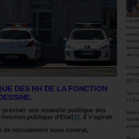
Les ch
France
précéd
d’insc
bénéfi
des no
En Fr
d’empl
255 1
QUE DES RH DE LA FONCTION
Sur l’
DESSINE.
+1,5%
 préciser une nouvelle politique des
Mais s
fonction publique d’État
[1]
. Il s’agirait
inscri
emploi
s de recrutement sous contrat,
Plus g