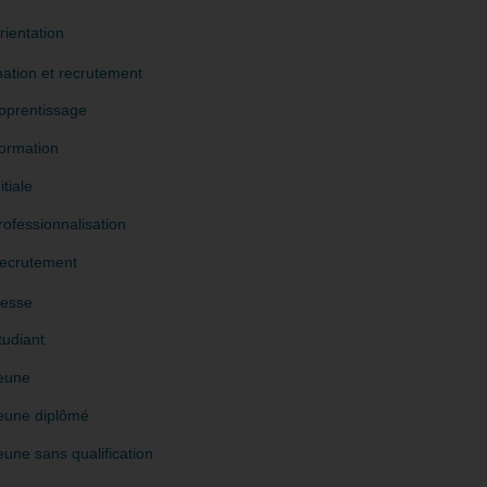
rientation
ation et recrutement
pprentissage
ormation
itiale
rofessionnalisation
ecrutement
esse
tudiant
eune
eune diplômé
eune sans qualification