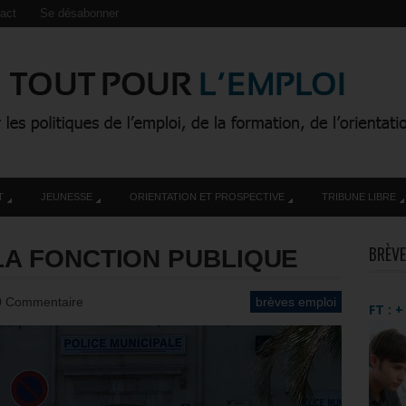
act
Se désabonner
T
JEUNESSE
ORIENTATION ET PROSPECTIVE
TRIBUNE LIBRE
BRÈVE
LA FONCTION PUBLIQUE
0 Commentaire
brèves emploi
FT : 