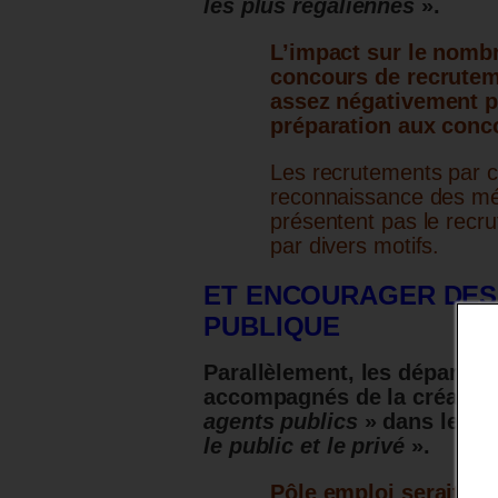
les plus régaliennes
».
L’impact sur le nomb
concours de recruteme
assez négativement p
préparation aux conco
Les recrutements par c
reconnaissance des méri
présentent pas le recr
par divers motifs.
ET ENCOURAGER DES
PUBLIQUE
Parallèlement, les départs d
accompagnés de la créatio
agents publics
» dans le bu
le public et le privé
».
Pôle emploi serait ai