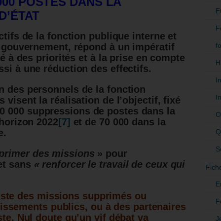
000 POSTES DANS LA
E
D’ÉTAT
F
ctifs de la fonction publique interne et
f
le gouvernement, répond à un impératif
ié à des priorités et à la prise en compte
H
si à une réduction des effectifs.
I
n des personnels de la fonction
I
visent la réalisation de l’objectif, fixé
 000 suppressions de postes dans la
O
’horizon 2022
[7]
et de 70 000 dans la
e.
Q
S
primer des missions
» pour
et sans
« renforcer le travail de ceux qui
Fich
E
liste des missions supprimés ou
F
lissements publics, ou à des partenaires
ste.
Nul doute qu’un vif débat va
J