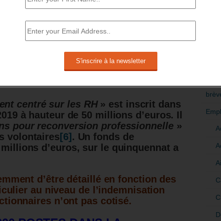
 déjà le cas pour les militaires en fin
nce de reconversion des armées.
RÉDI
POLI
ntention d’organiser des
plans de
public. Ces
plans
permettraient aux
>Décri
 ou de «
partir
» avec «
24 mois de
té de toucher le chômage, ce qui n’était
CATÉ
brèv
nt centré sur les RH
» est inscrit dans
Empl
2019 à hauteur de 50 millions d’euros. Il
ns pour reconversion professionnelle
»
A
s volontaires
[6]
.
Un fonds de
A
 millions d’euros, sur le quinquennat a
A
emment d’être détaillé en fonction des
C
iculier au niveau de l’indemnisation
C
tionnaires n’ont pas cotisé.
D