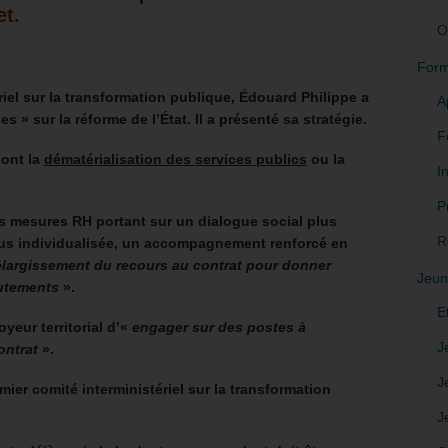
et.
O
Form
iel sur la transformation publique, Édouard Philippe a
A
s » sur la réforme de l’État. Il a présenté sa stratégie.
F
dont la
dématérialisation des services publics
ou la
In
P
des mesures RH portant sur un dialogue social plus
R
plus individualisée, un accompagnement renforcé en
élargissement du recours au contrat pour donner
Jeun
rutements
».
E
yeur territorial d’«
engager sur des postes à
J
ontrat
».
J
ier comité interministériel sur la transformation
J