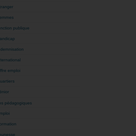
tranger
emmes
onction publique
andicap
ndemnisation
nternational
ffre emploi
uartiers
énior
es pédagogiques
mploi
ormation
eunesse