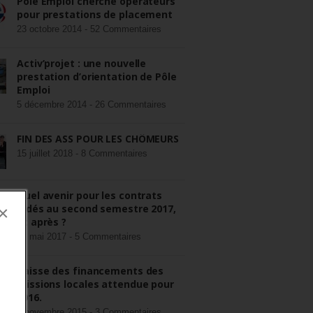
Pôle Emploi cherche opérateurs
pour prestations de placement
23 octobre 2014 -
52 Commentaires
Activ’projet : une nouvelle
prestation d’orientation de Pôle
Emploi
5 décembre 2014 -
26 Commentaires
FIN DES ASS POUR LES CHÔMEURS
15 juillet 2018 -
8 Commentaires
Quel avenir pour les contrats
aidés au second semestre 2017,
×
et après ?
22 mai 2017 -
5 Commentaires
Baisse des financements des
missions locales attendue pour
2016.
3 novembre 2015 -
3 Commentaires