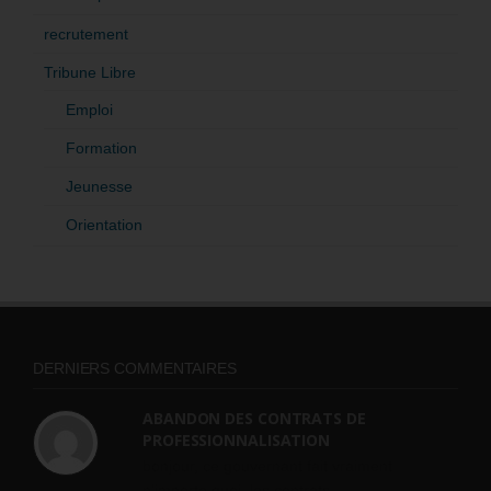
recrutement
Tribune Libre
Emploi
Formation
Jeunesse
Orientation
DERNIERS COMMENTAIRES
ABANDON DES CONTRATS DE
PROFESSIONNALISATION
bonjour, ce gouvernant fait vraiment
n'importe quoi, les contrats...