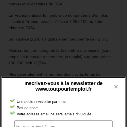
nouveaux allocataires du RSA.
En France entière, le nombre de demandeurs d’emploi,
inscrits à France travail, s’élève à 6 255 100 au 4ème
trimestre 2024.
Sur l’année 2024, il a globalement augmenté de +1,5%.
Mais surtout, en catégorie A, le nombre des inscrits (sans
emploi et tenus de rechercher un emploi) a augmenté de
106 200 (soit +3,5%).
Plus généralement, le nombre des inscrits tenus de
rechercher un emploi (A, B ou C) aura augmenté de 97 200
Inscrivez-vous à la newsletter de
×
sur un an (soit +1,8%).
www.toutpourlemploi.fr
Une seule newsletter par mois
RESTEZ EN CONTACT
Pas de spam
Votre adresse email ne sera jamais divulguée
Recevez le meilleur de l'information et des débats sur l'emploi
sur votre boite mail.