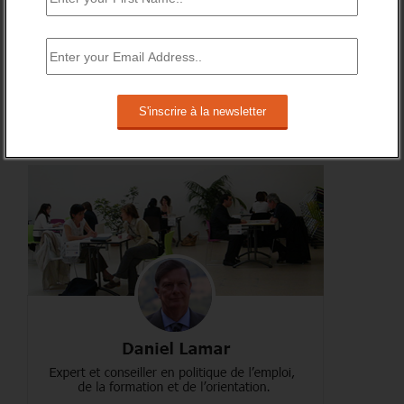
RSS
0
Souscrire
Followers
A PROPOS DE L’AUTEUR