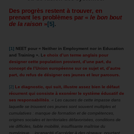
Des progrès restent à trouver, en
prenant les problèmes par «
le bon bout
de la raison
»
[5]
.
[1]
NEET pour « Neither in Employment nor in Education
and Training ».
L
e choix d’un terme anglais pour
designer cette population provient, d’une part, du
concept de l’Union européenne sur ce sujet et, d’autre
part, du refus de désigner ces jeunes et leur parcours.
[2]
Le diagnostic, qui suit, illustre assez bien le défaut
récurrent qui consiste à exonérer le système éducatif de
ses responsabilités
.
« Les causes de cette impasse dans
laquelle se trouvent ces jeunes sont souvent multiples et
cumulatives : manque de formation et de compétences,
origines sociales et territoriales défavorisées, conditions de
vie difficiles,
faible mobilité,
insuffisante maîtrise du
numérique… incapacité d’accéder à des réseaux, pourtant