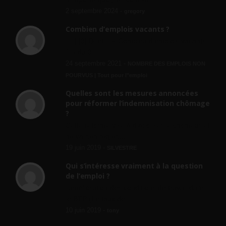
2 septembre 2024 -
gregory
Combien d’emplois vacants ?
[…] [3] Billet – « Combien d’emplois vacants
? » du 3...
24 septembre 2021 -
NOMBRE DES EMPLOIS NON
POURVUS | Tout pour l"emploi
Quelles sont les mesures annoncées
pour réformer l’indemnisation chômage
?
Cette réforme vise à diaboliser le chômeur et
ne va rien régler....
19 juin 2019 -
SILVESTRE
Qui s’intéresse vraiment à la question
de l’emploi ?
l'amélioration des conditions de travail dans
le BTP (Le taux de...
10 juin 2019 -
tony