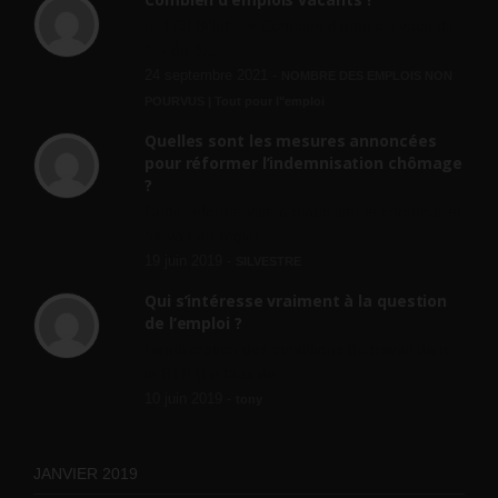
[…] [3] Billet – « Combien d’emplois vacants
? » du 3...
24 septembre 2021 -
NOMBRE DES EMPLOIS NON
POURVUS | Tout pour l"emploi
Quelles sont les mesures annoncées
pour réformer l’indemnisation chômage
?
Cette réforme vise à diaboliser le chômeur et
ne va rien régler....
19 juin 2019 -
SILVESTRE
Qui s’intéresse vraiment à la question
de l’emploi ?
l'amélioration des conditions de travail dans
le BTP (Le taux de...
10 juin 2019 -
tony
JANVIER 2019