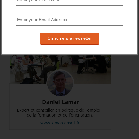
RSS
0
Souscrire
Followers
A PROPOS DE L’AUTEUR