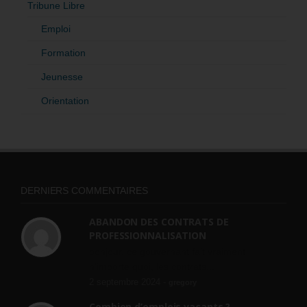
Tribune Libre
Emploi
Formation
Jeunesse
Orientation
DERNIERS COMMENTAIRES
ABANDON DES CONTRATS DE
PROFESSIONNALISATION
bonjour, ce gouvernant fait vraiment
n'importe quoi, les contrats...
2 septembre 2024 -
gregory
Combien d’emplois vacants ?