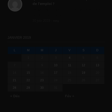
de l’emploi ?
l'amélioration des conditions de travail dans
le BTP (Le taux de...
10 juin 2019 -
tony
JANVIER 2019
L
M
M
J
V
S
D
1
2
3
4
5
6
7
8
9
10
11
12
13
14
15
16
17
18
19
20
21
22
23
24
25
26
27
28
29
30
31
« Déc
Fév »