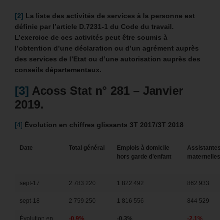
[2]
La liste des activités de services à la personne est
définie par l’article D.7231-1 du Code du travail.
L’exercice de ces activités peut être soumis à
l’obtention d’une déclaration ou d’un agrément auprès
des services de l’Etat ou d’une autorisation auprès des
conseils départementaux.
[3]
Acoss Stat n° 281 – Janvier
2019.
[4]
Évolution en chiffres glissants 3T 2017/3T 2018
Date
Total général
Emplois à domicile
Assistante
hors garde d’enfant
maternelle
sept-17
2 783 220
1 822 492
862 933
sept-18
2 759 250
1 816 556
844 529
Évolution en
-0,9%
-0,3%
-2,1%