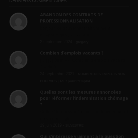
DERNIERS COMMENTAIRES
ABANDON DES CONTRATS DE
PROFESSIONNALISATION
bonjour, ce gouvernant fait vraiment
n'importe quoi, les contrats...
2 septembre 2024 -
gregory
Combien d’emplois vacants ?
[…] [3] Billet – « Combien d’emplois vacants
? » du 3...
24 septembre 2021 -
NOMBRE DES EMPLOIS NON
POURVUS | Tout pour l"emploi
Quelles sont les mesures annoncées
pour réformer l’indemnisation chômage
?
Cette réforme vise à diaboliser le chômeur et
ne va rien régler....
19 juin 2019 -
SILVESTRE
Qui s’intéresse vraiment à la question