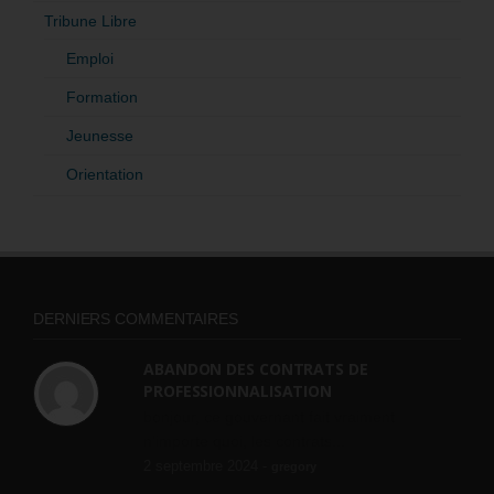
Tribune Libre
Emploi
Formation
Jeunesse
Orientation
DERNIERS COMMENTAIRES
ABANDON DES CONTRATS DE
PROFESSIONNALISATION
bonjour, ce gouvernant fait vraiment
n'importe quoi, les contrats...
2 septembre 2024 -
gregory