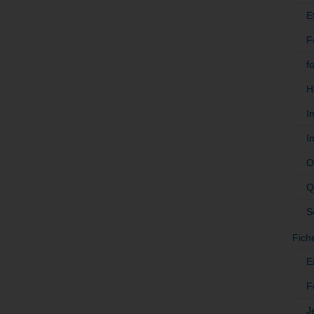
E
F
f
H
I
I
O
Q
S
Fich
E
F
J