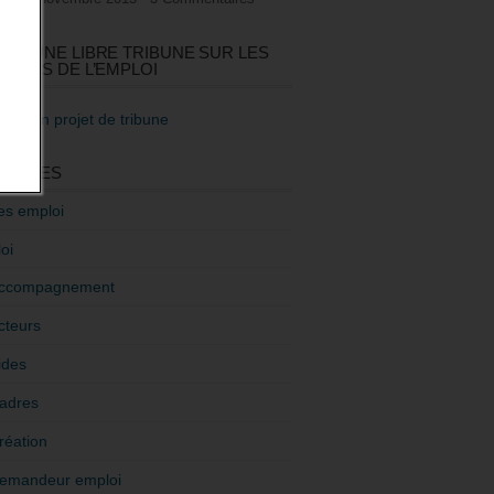
GEZ UNE LIBRE TRIBUNE SUR LES
TIQUES DE L’EMPLOI
re mon projet de tribune
GORIES
es emploi
oi
ccompagnement
cteurs
ides
adres
réation
emandeur emploi