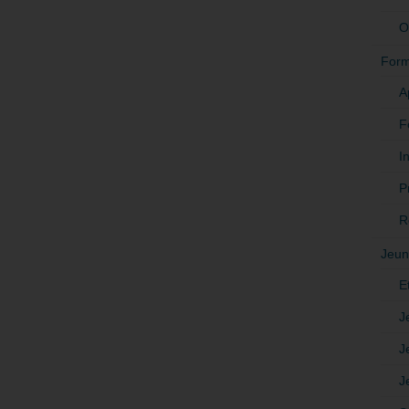
O
Form
A
F
In
P
R
Jeun
E
J
J
J