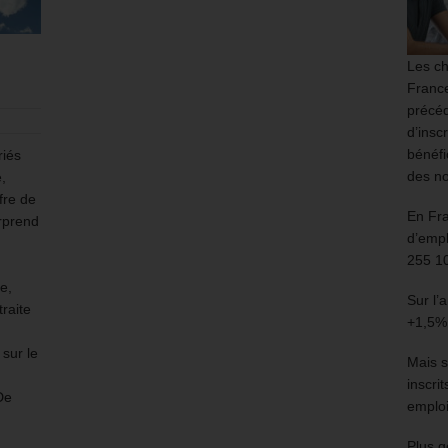
Les ch
France
précéd
d’insc
bénéfi
riés
des no
,
fre de
En Fr
urprend
d’empl
255 1
e,
Sur l’
raite
+1,5%
sur le
Mais s
inscri
De
emploi
Plus g