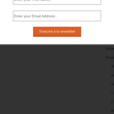
RÉDI
POLI
>Décri
CATÉ
brèv
Empl
A
A
A
C
C
D