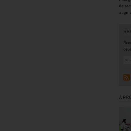
de rec
augmen
RE
Rece
déba
A PR