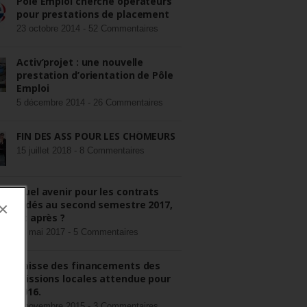
Pôle Emploi cherche opérateurs
pour prestations de placement
23 octobre 2014 -
52 Commentaires
Activ’projet : une nouvelle
prestation d’orientation de Pôle
Emploi
5 décembre 2014 -
26 Commentaires
FIN DES ASS POUR LES CHÔMEURS
15 juillet 2018 -
8 Commentaires
Quel avenir pour les contrats
aidés au second semestre 2017,
×
et après ?
22 mai 2017 -
5 Commentaires
Baisse des financements des
missions locales attendue pour
2016.
3 novembre 2015 -
3 Commentaires