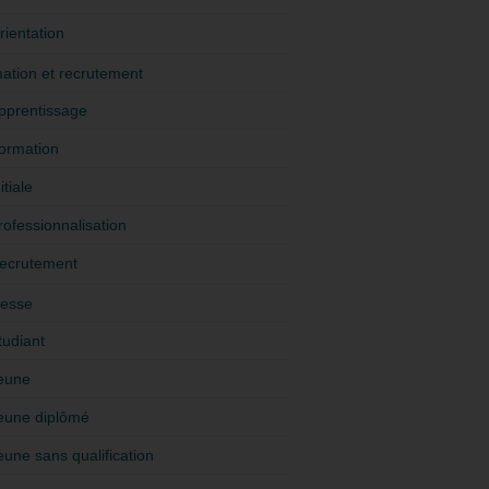
rientation
ation et recrutement
pprentissage
ormation
itiale
rofessionnalisation
ecrutement
esse
tudiant
eune
eune diplômé
eune sans qualification