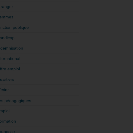
tranger
emmes
onction publique
andicap
ndemnisation
nternational
ffre emploi
uartiers
énior
es pédagogiques
mploi
ormation
eunesse