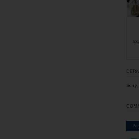
DERN
Sorry,
COMM
Pop