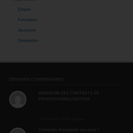
Emploi
Formation
Jeunesse
Orientation
DERNIERS COMMENTAIRES
ABANDON DES CONTRATS DE
PROFESSIONNALISATION
bonjour, ce gouvernant fait vraiment
n'importe quoi, les contrats...
2 septembre 2024 -
gregory
Combien d’emplois vacants ?