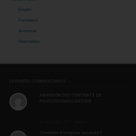
Emploi
Formation
Jeunesse
Orientation
DERNIERS COMMENTAIRES
ABANDON DES CONTRATS DE
PROFESSIONNALISATION
bonjour, ce gouvernant fait vraiment
n'importe quoi, les contrats...
2 septembre 2024 -
gregory
Combien d’emplois vacants ?