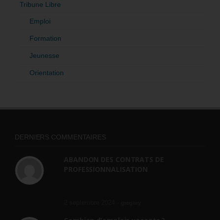
Tribune Libre
Emploi
Formation
Jeunesse
Orientation
DERNIERS COMMENTAIRES
ABANDON DES CONTRATS DE
PROFESSIONNALISATION
bonjour, ce gouvernant fait vraiment
n'importe quoi, les contrats...
2 septembre 2024 -
gregory