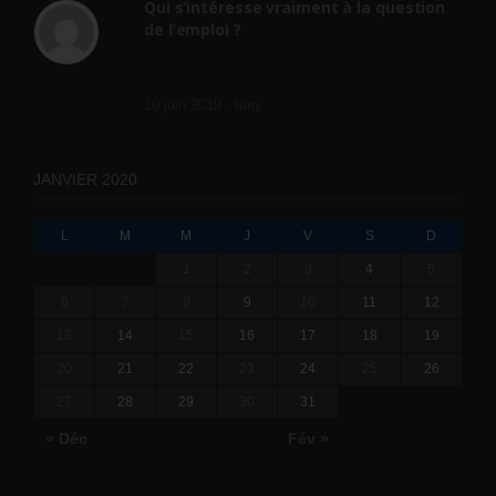
Qui s’intéresse vraiment à la question
de l’emploi ?
l'amélioration des conditions de travail dans
le BTP (Le taux de...
10 juin 2019 -
tony
JANVIER 2020
L
M
M
J
V
S
D
1
2
3
4
5
6
7
8
9
10
11
12
13
14
15
16
17
18
19
20
21
22
23
24
25
26
27
28
29
30
31
« Déc
Fév »