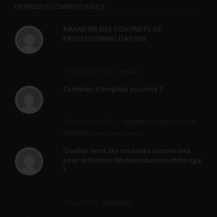
DERNIERS COMMENTAIRES
ABANDON DES CONTRATS DE
PROFESSIONNALISATION
bonjour, ce gouvernant fait vraiment
n'importe quoi, les contrats...
2 septembre 2024 -
gregory
Combien d’emplois vacants ?
[…] [3] Billet – « Combien d’emplois vacants
? » du 3...
24 septembre 2021 -
NOMBRE DES EMPLOIS NON
POURVUS | Tout pour l"emploi
Quelles sont les mesures annoncées
pour réformer l’indemnisation chômage
?
Cette réforme vise à diaboliser le chômeur et
ne va rien régler....
19 juin 2019 -
SILVESTRE