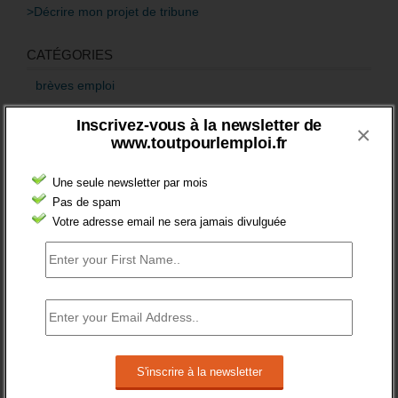
>Décrire mon projet de tribune
CATÉGORIES
brèves emploi
Emploi
Inscrivez-vous à la newsletter de
×
www.toutpourlemploi.fr
Accompagnement
Acteurs
Une seule newsletter par mois
Pas de spam
Aides
Votre adresse email ne sera jamais divulguée
Cadres
Création
Demandeur emploi
Etranger
Femmes
fonction publique