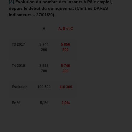
[3]
Évolution du nombre des inscrits à Pôle emploi,
depuis le début du quinquennat (Chiffres DARES
Indicateurs – 27/01/20).
A
A, B et C
T3 2017
3 744
5 856
200
500
T4 2019
3 553
5 740
700
200
Évolution
190 500
116 300
En %
5,1%
2,0%