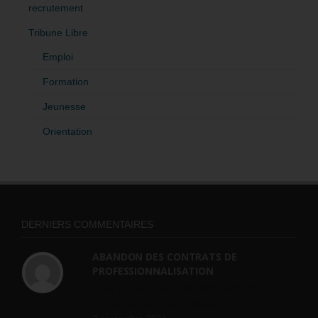
recrutement
Tribune Libre
Emploi
Formation
Jeunesse
Orientation
DERNIERS COMMENTAIRES
ABANDON DES CONTRATS DE
PROFESSIONNALISATION
bonjour, ce gouvernant fait vraiment
n'importe quoi, les contrats...