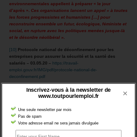
environnementales appellent à préparer « le jour
d’après ».
Ces organisations lancent un appel « à toutes
les forces progressistes et humanistes […] pour
reconstruire ensemble un futur, écologique, féministe et
social, en rupture avec les politiques menées jusque-là
et le désordre néolibéral ».
[10]
Protocole national de déconfinement
pour les
entreprises pour assurer la sécurité et la santé des
salariés – 03.05.20 –
https://travail-
emploi.gouv.fr/IMG/pdf/protocole-national-de-
deconfinement.pdf
Inscrivez-vous à la newsletter de
×
www.toutpourlemploi.fr
Partagez cette histoire
Save
Une seule newsletter par mois
Pas de spam
Votre adresse email ne sera jamais divulguée
Derniers articles