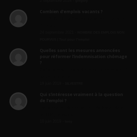
2 septembre 2024 -
gregory
Combien d’emplois vacants ?
[…] [3] Billet – « Combien d’emplois vacants
? » du 3...
24 septembre 2021 -
NOMBRE DES EMPLOIS NON
POURVUS | Tout pour l"emploi
Quelles sont les mesures annoncées
pour réformer l’indemnisation chômage
?
Cette réforme vise à diaboliser le chômeur et
ne va rien régler....
19 juin 2019 -
SILVESTRE
Qui s’intéresse vraiment à la question
de l’emploi ?
l'amélioration des conditions de travail dans
le BTP (Le taux de...
10 juin 2019 -
tony