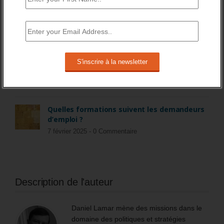
BAISSE DES INTENTIONS DE RECRUTEMENT EN
2025
12 avril 2025 -
0 Commentaire
Baisse du nombre d’entrées en contrats
d’apprentissage en janvier 2025.
2 avril 2025 -
0 Commentaire
Quelles formations suivent les demandeurs
d’emploi ?
7 février 2025 -
0 Commentaire
Description de l'auteur
Daniel Lamar mène des missions dans le
domaine des politiques et stratégies