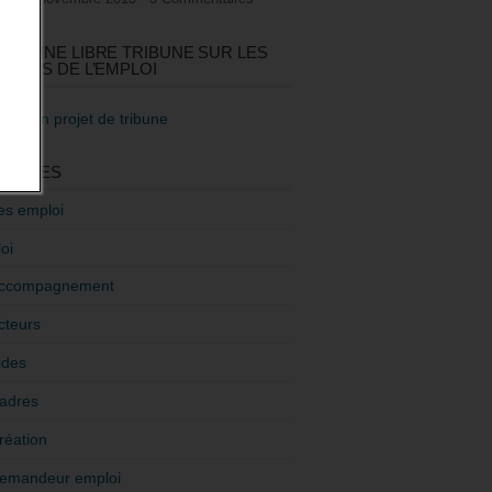
GEZ UNE LIBRE TRIBUNE SUR LES
TIQUES DE L’EMPLOI
re mon projet de tribune
GORIES
es emploi
oi
ccompagnement
cteurs
ides
adres
réation
emandeur emploi