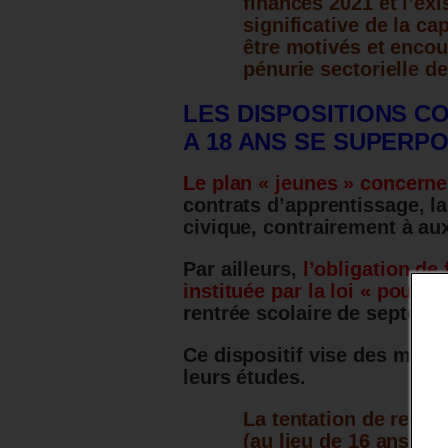
finances 2021 et l’ex
significative de la ca
être motivés et encou
pénurie sectorielle d
LES DISPOSITIONS C
A 18 ANS SE SUPERPO
Le plan « jeunes » concerne
contrats d’apprentissage, l
civique, contrairement à aux
Par ailleurs,
l’obligation de
instituée par la loi « pour 
rentrée scolaire de septembr
Ce dispositif vise des mine
leurs études.
La tentation de rendre
(au lieu de 16 ans) a 