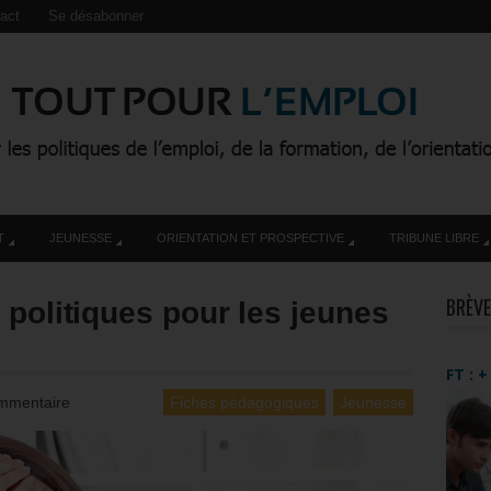
act
Se désabonner
T
JEUNESSE
ORIENTATION ET PROSPECTIVE
TRIBUNE LIBRE
BRÈVE
 politiques pour les jeunes
FT : 
mmentaire
Fiches pédagogiques
Jeunesse