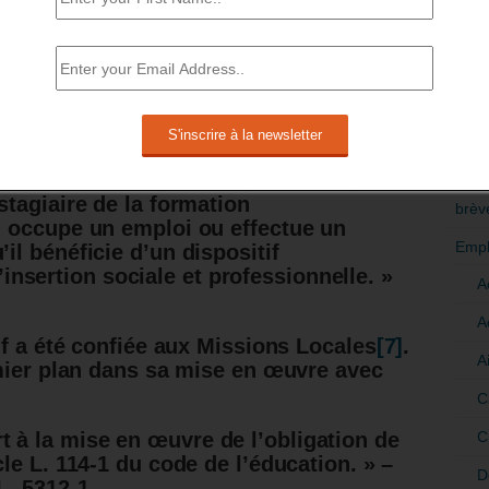
d’une obligation de formation.
RÉDI
toire pour tout jeune jusqu’à l’âge de
POLI
>Décri
n obligatoire définie à l’article L. 131-1,
lie lorsque le jeune poursuit sa
CATÉ
ssement d’enseignement public ou privé,
 stagiaire de la formation
brèv
il occupe un emploi ou effectue un
Empl
’il bénéficie d’un dispositif
sertion sociale et professionnelle. »
A
A
if a été confiée aux Missions Locales
[7]
.
A
mier plan dans sa mise en œuvre
avec
C
C
 à la mise en œuvre de l’obligation de
cle L. 114-1 du code de l’éducation. » –
D
L. 5312-1.