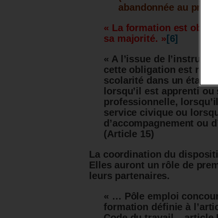
abandonnée au profit 
« La formation est obliga
sa majorité. »
[6]
« A l’issue de l’instructio
cette obligation est remp
scolarité dans un établi
lorsqu’il est apprenti ou
professionnelle, lorsqu’
service civique ou lorsqu
d’accompagnement ou d’in
(Article 15)
La coordination du disposit
Elles auront un rôle de pre
leurs partenaires.
« … Pôle emploi concourt
formation définie à l’arti
Code du travail – article 