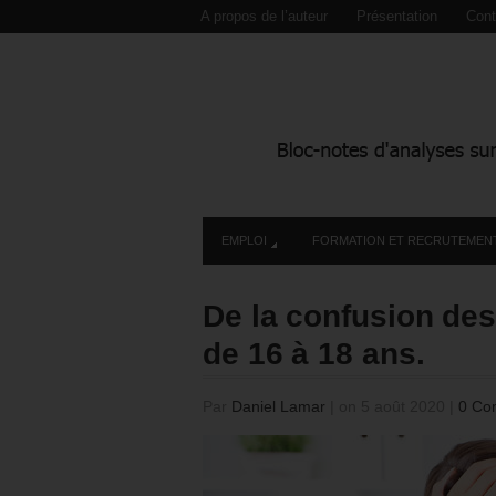
A propos de l’auteur
Présentation
Cont
EMPLOI
FORMATION ET RECRUTEMEN
De la confusion des
de 16 à 18 ans.
Par
Daniel Lamar
|
on 5 août 2020
|
0 Co