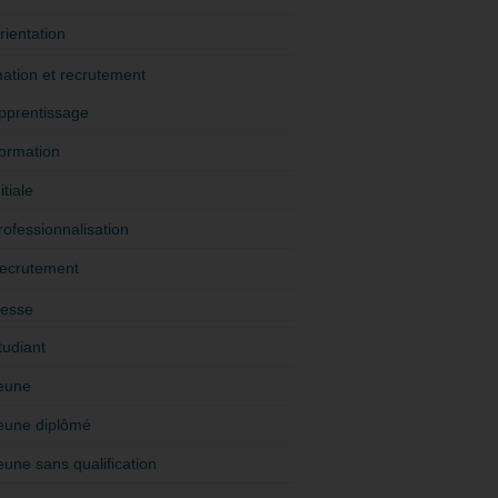
rientation
ation et recrutement
pprentissage
ormation
itiale
rofessionnalisation
ecrutement
esse
tudiant
eune
eune diplômé
eune sans qualification