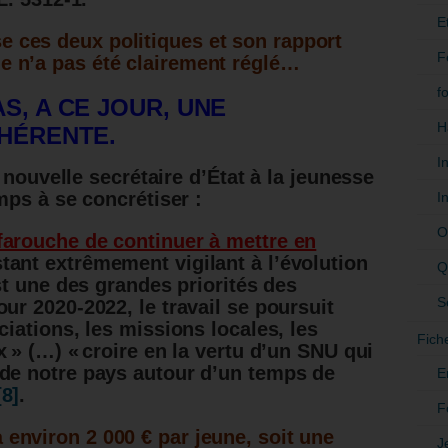
E
e ces deux politiques et son rapport
F
ue n’a pas été clairement réglé…
f
S, A CE JOUR, UNE
H
OHÉRENTE.
I
 nouvelle secrétaire d’État à la jeunesse
ps à se concrétiser :
I
O
farouche de continuer à mettre en
stant extrêmement vigilant à l’évolution
Q
est une des grandes priorités des
S
ur 2020-2022, le travail se poursuit
ciations, les missions locales, les
Fich
x » (…) « croire en la vertu d’un SNU qui
 de notre pays autour d’un temps de
E
[8]
.
F
 environ 2 000 € par jeune, soit une
J