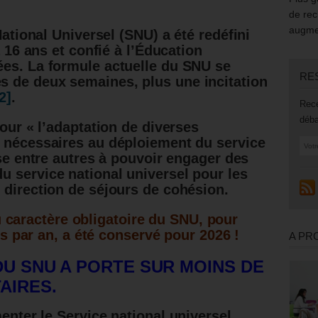
de rec
augmen
National Universel (SNU) a été redéfini
à 16 ans et confié à l’Éducation
ées.
La formule actuelle du SNU se
RE
 de deux semaines, plus une incitation
2]
.
Rece
déba
pour « l’adaptation de diverses
s nécessaires au déploiement du service
vise entre autres à pouvoir engager des
 service national universel pour les
 direction de séjours de cohésion.
u caractère obligatoire du SNU, pour
s par an, a été conservé pour 2026 !
A PR
DU SNU A PORTE SUR MOINS DE
AIRES.
menter le
Service national universel