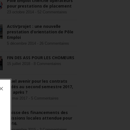
Pôle Emploi cherche opérateurs
pour prestations de placement
23 octobre 2014 -
52 Commentaires
Activ’projet : une nouvelle
prestation d’orientation de Pôle
Emploi
5 décembre 2014 -
26 Commentaires
FIN DES ASS POUR LES CHÔMEURS
15 juillet 2018 -
8 Commentaires
Quel avenir pour les contrats
aidés au second semestre 2017,
×
et après ?
22 mai 2017 -
5 Commentaires
Baisse des financements des
missions locales attendue pour
2016.
3 novembre 2015 -
3 Commentaires