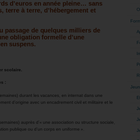
ards d’euros en année pleine… sans
O
, terre à terre, d’hébergement et
Form
u passage de quelques milliers de
A
une obligation formelle d’une
F
e en suspens.
In
P
er scolaire.
R
s :
Jeun
semaines) durant les vacances, en internat dans une
E
ement d’origine avec un encadrement civil et militaire et le
J
J
semaines) auprès d’« une association ou structure sociale,
itution publique ou d’un corps en uniforme ».
J