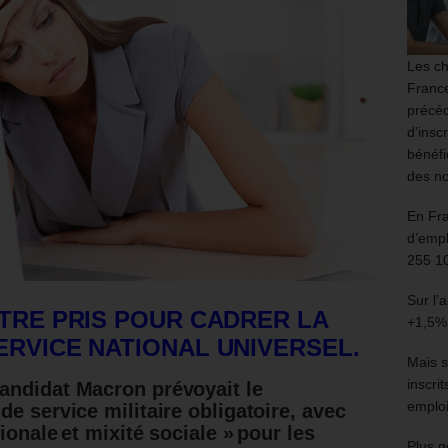
Les ch
France
précéd
d’insc
bénéfi
des no
En Fr
d’empl
255 1
Sur l’
ÊTRE PRIS POUR CADRER LA
+1,5%
ERVICE NATIONAL UNIVERSEL.
Mais s
inscri
andidat Macron prévoyait le
emploi
e service militaire obligatoire,
avec
ionale et mixité sociale » pour les
Plus g