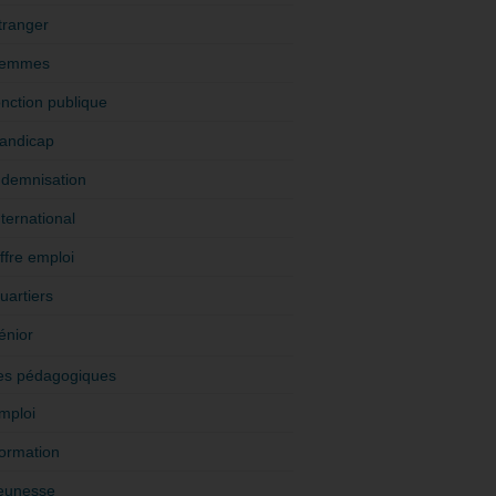
tranger
emmes
onction publique
andicap
ndemnisation
nternational
ffre emploi
uartiers
énior
es pédagogiques
mploi
ormation
eunesse