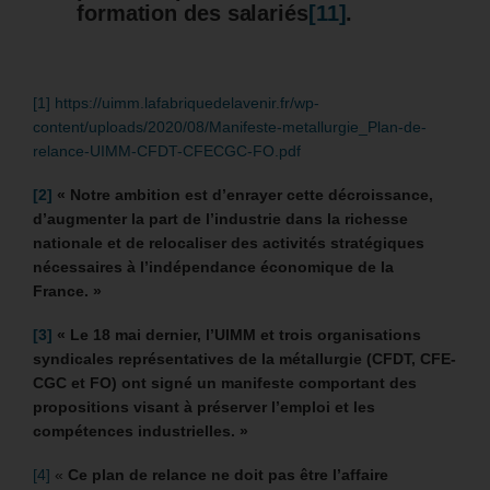
formation des salariés
[11]
.
[1]
https://uimm.lafabriquedelavenir.fr/wp-
content/uploads/2020/08/Manifeste-metallurgie_Plan-de-
relance-UIMM-CFDT-CFECGC-FO.pdf
[2]
«
Notre ambition est d’enrayer cette décroissance,
d’augmenter la part de l’industrie dans la richesse
nationale et de relocaliser des activités stratégiques
nécessaires à l’indépendance économique de la
France. »
[3]
«
Le 18 mai dernier, l’UIMM et trois organisations
syndicales représentatives de la métallurgie (CFDT, CFE-
CGC et FO) ont signé un manifeste comportant des
propositions visant à préserver l’emploi et les
compétences industrielles. »
[4]
«
Ce plan de relance ne doit pas être l’affaire