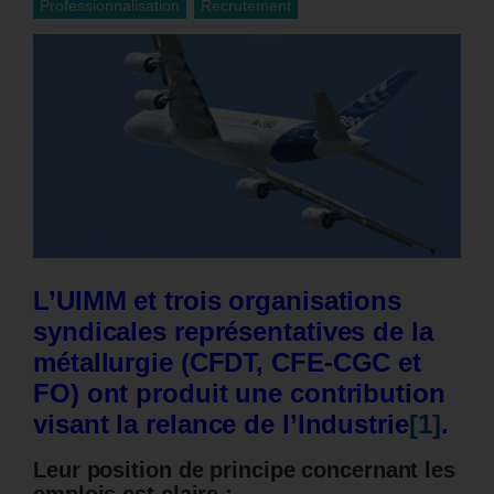
Professionnalisation
Recrutement
L’UIMM et trois organisations
syndicales représentatives de la
métallurgie (CFDT, CFE-CGC et
FO) ont produit une contribution
visant la relance de l’Industrie
[1]
.
Leur position de principe concernant les