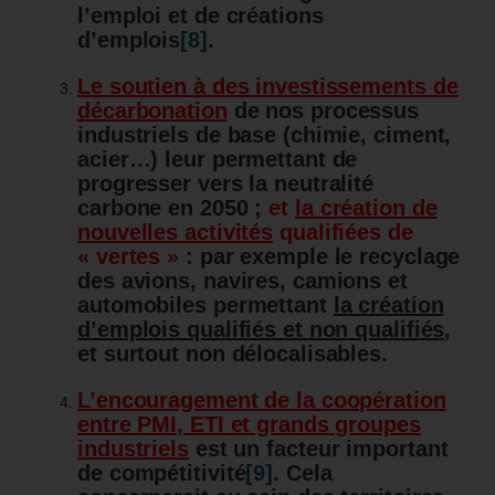
l’emploi et de créations
d’emplois
[8]
.
Le soutien à des investissements de
décarbonation
de nos processus
industriels de base (chimie, ciment,
acier…) leur permettant de
progresser vers la neutralité
carbone en 2050 ;
et
la création de
nouvelles activités
qualifiées de
« vertes »
: par exemple le recyclage
des avions, navires, camions et
automobiles permettant
la création
d’emplois qualifiés et non qualifiés
,
et surtout non délocalisables.
L’encouragement de la coopération
entre PMI, ETI et grands groupes
industriels
est un facteur important
de compétitivité
[9]
. Cela