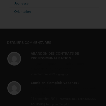
Jeunesse
Orientation
DERNIERS COMMENTAIRES
ABANDON DES CONTRATS DE
PROFESSIONNALISATION
bonjour, ce gouvernant fait vraiment
n'importe quoi, les contrats...
2 septembre 2024 -
gregory
Combien d’emplois vacants ?
[…] [3] Billet – « Combien d’emplois vacants
? » du 3...
24 septembre 2021 -
NOMBRE DES EMPLOIS NON
POURVUS | Tout pour l"emploi