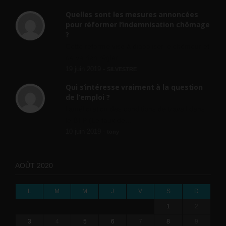
Quelles sont les mesures annoncées
pour réformer l’indemnisation chômage
?
Cette réforme vise à diaboliser le chômeur et
ne va rien régler....
19 juin 2019 -
SILVESTRE
Qui s’intéresse vraiment à la question
de l’emploi ?
l'amélioration des conditions de travail dans
le BTP (Le taux de...
10 juin 2019 -
tony
AOÛT 2020
L
M
M
J
V
S
D
1
2
3
4
5
6
7
8
9