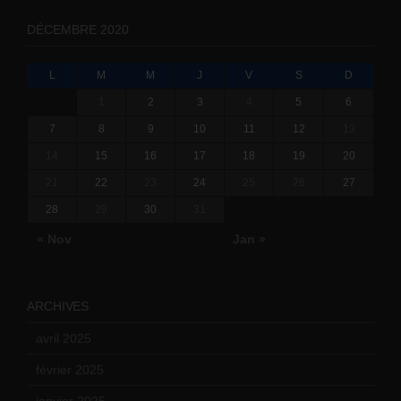
DÉCEMBRE 2020
L
M
M
J
V
S
D
1
2
3
4
5
6
7
8
9
10
11
12
13
14
15
16
17
18
19
20
21
22
23
24
25
26
27
28
29
30
31
« Nov
Jan »
ARCHIVES
avril 2025
(2)
février 2025
(3)
janvier 2025
(6)