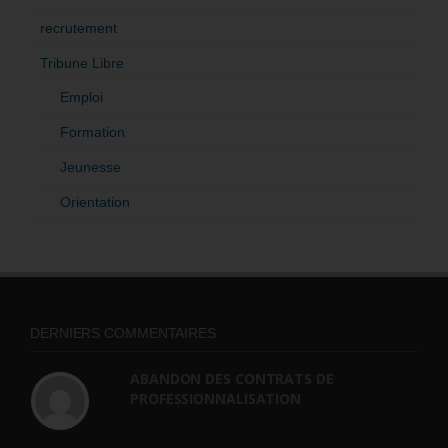
recrutement
Tribune Libre
Emploi
Formation
Jeunesse
Orientation
DERNIERS COMMENTAIRES
ABANDON DES CONTRATS DE
PROFESSIONNALISATION
bonjour, ce gouvernant fait vraiment
n'importe quoi, les contrats...