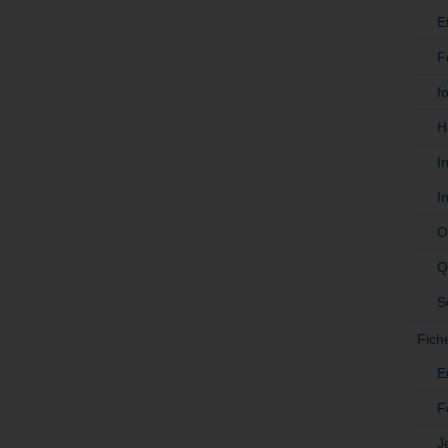
E
F
f
H
I
I
O
Q
S
Fich
E
F
J