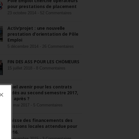
Pôle Emploi cherche opérateurs
pour prestations de placement
23 octobre 2014 -
52 Commentaires
Activ’projet : une nouvelle
prestation d’orientation de Pôle
Emploi
5 décembre 2014 -
26 Commentaires
FIN DES ASS POUR LES CHÔMEURS
15 juillet 2018 -
8 Commentaires
Quel avenir pour les contrats
aidés au second semestre 2017,
×
et après ?
22 mai 2017 -
5 Commentaires
Baisse des financements des
missions locales attendue pour
2016.
3 novembre 2015 -
3 Commentaires