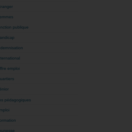
tranger
emmes
onction publique
andicap
ndemnisation
nternational
ffre emploi
uartiers
énior
es pédagogiques
mploi
ormation
eunesse