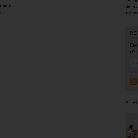
raient
de rec
t
augmen
RE
Rece
déba
A PR