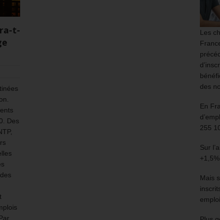
ra-t-
Les ch
ge
France
précéd
d’insc
bénéfi
des no
tinées
on.
En Fr
ments
d’empl
0. Des
255 1
NTP,
rs
Sur l’
lles
+1,5%
es
 des
Mais s
inscri
t
emploi
mplois
Par
Plus g