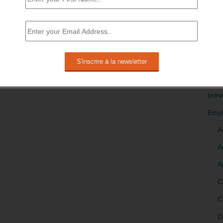
RÉDI
POLI
>Décri
CATÉ
brèv
Empl
A
A
A
C
C
D