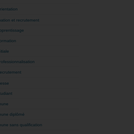
rientation
ation et recrutement
pprentissage
ormation
itiale
rofessionnalisation
ecrutement
esse
tudiant
eune
eune diplômé
eune sans qualification