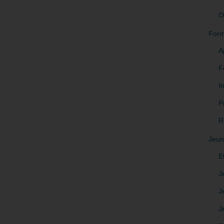
O
Form
A
F
In
P
R
Jeun
E
J
J
J