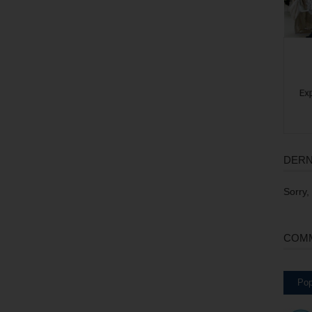
DERN
Sorry,
COMM
Pop