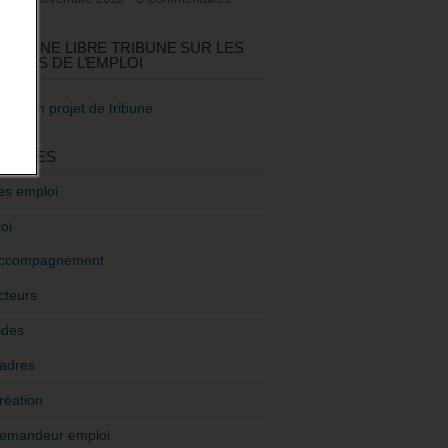
GEZ UNE LIBRE TRIBUNE SUR LES
TIQUES DE L’EMPLOI
re mon projet de tribune
GORIES
es emploi
oi
ccompagnement
cteurs
ides
adres
réation
emandeur emploi