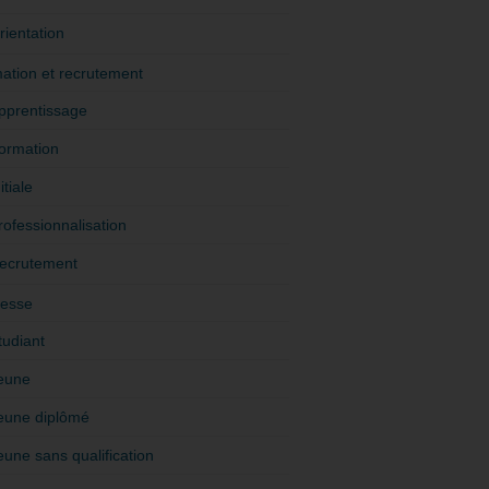
rientation
ation et recrutement
pprentissage
ormation
itiale
rofessionnalisation
ecrutement
esse
tudiant
eune
eune diplômé
eune sans qualification