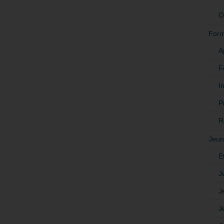
O
Form
A
F
In
P
R
Jeun
E
J
J
J