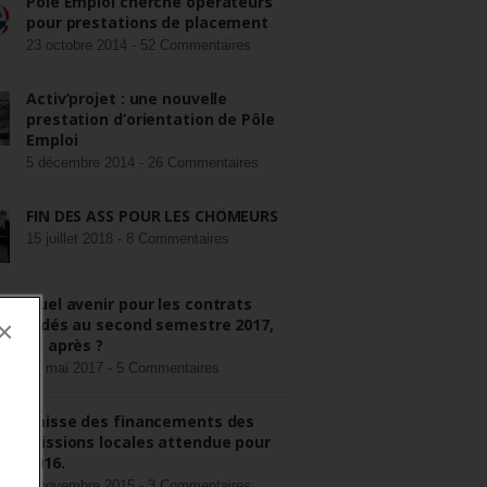
Pôle Emploi cherche opérateurs
pour prestations de placement
23 octobre 2014 -
52 Commentaires
Activ’projet : une nouvelle
prestation d’orientation de Pôle
Emploi
5 décembre 2014 -
26 Commentaires
FIN DES ASS POUR LES CHÔMEURS
15 juillet 2018 -
8 Commentaires
Quel avenir pour les contrats
aidés au second semestre 2017,
×
et après ?
22 mai 2017 -
5 Commentaires
Baisse des financements des
missions locales attendue pour
2016.
3 novembre 2015 -
3 Commentaires