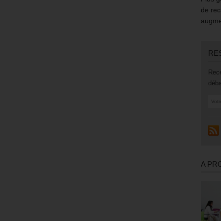
de rec
augmen
RE
Rece
déba
A PR