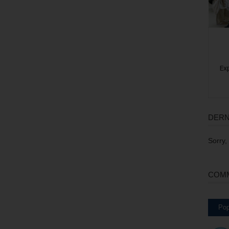
DERN
Sorry,
COMM
Pop