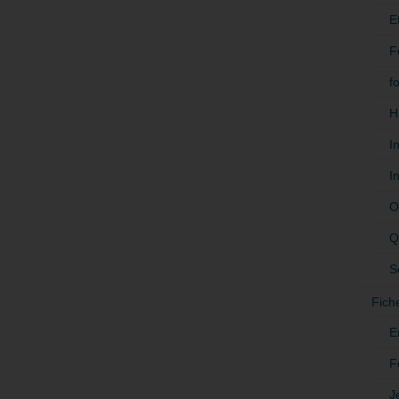
E
F
f
H
I
I
O
Q
S
Fich
E
F
J