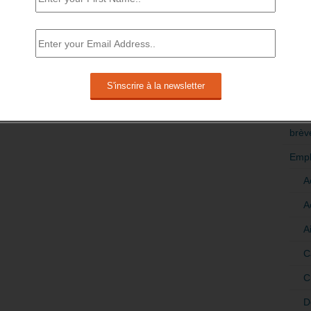
RÉDI
POLI
>Décri
CATÉ
brèv
Empl
A
A
A
C
C
D