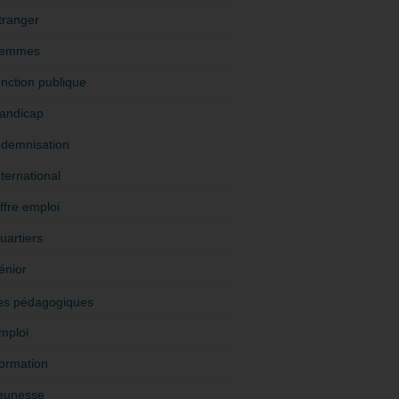
tranger
emmes
onction publique
andicap
ndemnisation
nternational
ffre emploi
uartiers
énior
es pédagogiques
mploi
ormation
eunesse