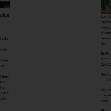
olue
Les ch
France
précéd
d’insc
bénéfi
dicale
des no
-
coule
En Fr
d’empl
 d’une
255 1
 et,
Sur l’
llions
+1,5%
tins.
cinq
Mais s
il des
inscri
,2% ;
emploi
Plus g