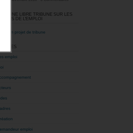
GEZ UNE LIBRE TRIBUNE SUR LES
TIQUES DE L’EMPLOI
re mon projet de tribune
GORIES
es emploi
oi
ccompagnement
cteurs
ides
adres
réation
emandeur emploi