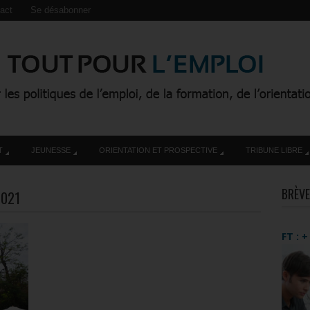
act
Se désabonner
T
JEUNESSE
ORIENTATION ET PROSPECTIVE
TRIBUNE LIBRE
BRÈVE
2021
FT : 