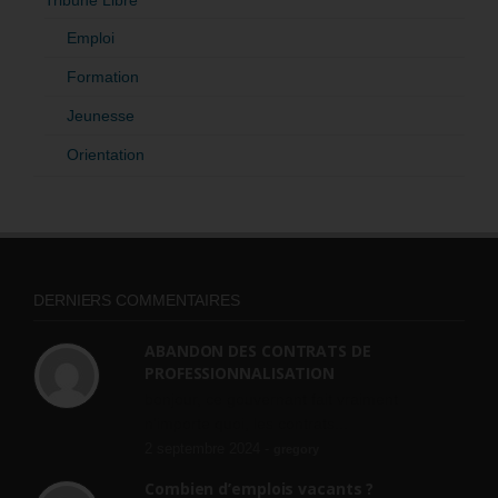
Emploi
Formation
Jeunesse
Orientation
DERNIERS COMMENTAIRES
ABANDON DES CONTRATS DE
PROFESSIONNALISATION
bonjour, ce gouvernant fait vraiment
n'importe quoi, les contrats...
2 septembre 2024 -
gregory
Combien d’emplois vacants ?