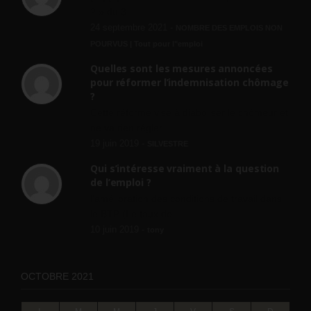
? » du 3...
24 septembre 2021 -
NOMBRE DES EMPLOIS NON
POURVUS | Tout pour l"emploi
Quelles sont les mesures annoncées
pour réformer l’indemnisation chômage
?
Cette réforme vise à diaboliser le chômeur et
ne va rien régler....
19 juin 2019 -
SILVESTRE
Qui s’intéresse vraiment à la question
de l’emploi ?
l'amélioration des conditions de travail dans
le BTP (Le taux de...
10 juin 2019 -
tony
OCTOBRE 2021