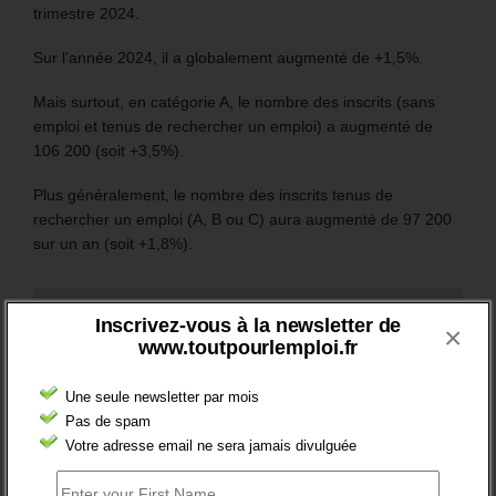
trimestre 2024.
Sur l’année 2024, il a globalement augmenté de +1,5%.
Mais surtout, en catégorie A, le nombre des inscrits (sans
emploi et tenus de rechercher un emploi) a augmenté de
106 200 (soit +3,5%).
Plus généralement, le nombre des inscrits tenus de
rechercher un emploi (A, B ou C) aura augmenté de 97 200
sur un an (soit +1,8%).
RESTEZ EN CONTACT
Inscrivez-vous à la newsletter de
×
www.toutpourlemploi.fr
Recevez le meilleur de l'information et des débats sur l'emploi
sur votre boite mail.
Une seule newsletter par mois
Pas de spam
Votre adresse email ne sera jamais divulguée
RSS
0
Souscrire
Followers