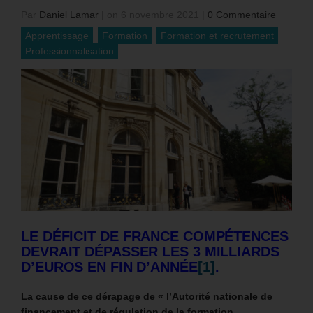
Par
Daniel Lamar
|
on 6 novembre 2021
|
0 Commentaire
Apprentissage
Formation
Formation et recrutement
Professionnalisation
LE DÉFICIT DE FRANCE COMPÉTENCES
DEVRAIT DÉPASSER LES 3 MILLIARDS
D’EUROS EN FIN D’ANNÉE
[1]
.
La cause de ce dérapage de « l’Autorité nationale de
financement et de régulation de la formation