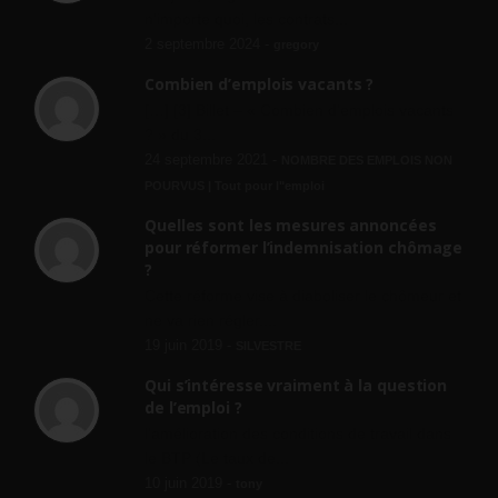
n'importe quoi, les contrats...
2 septembre 2024 -
gregory
Combien d’emplois vacants ?
[…] [3] Billet – « Combien d’emplois vacants
? » du 3...
24 septembre 2021 -
NOMBRE DES EMPLOIS NON
POURVUS | Tout pour l"emploi
Quelles sont les mesures annoncées
pour réformer l’indemnisation chômage
?
Cette réforme vise à diaboliser le chômeur et
ne va rien régler....
19 juin 2019 -
SILVESTRE
Qui s’intéresse vraiment à la question
de l’emploi ?
l'amélioration des conditions de travail dans
le BTP (Le taux de...
10 juin 2019 -
tony