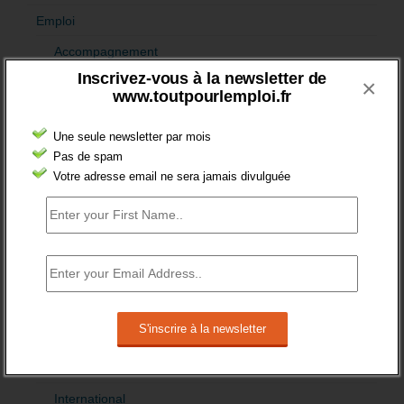
Emploi
Accompagnement
Inscrivez-vous à la newsletter de
×
Acteurs
www.toutpourlemploi.fr
Aides
Une seule newsletter par mois
Cadres
Pas de spam
Votre adresse email ne sera jamais divulguée
Création
Demandeur emploi
Etranger
Femmes
fonction publique
Handicap
Indemnisation
International