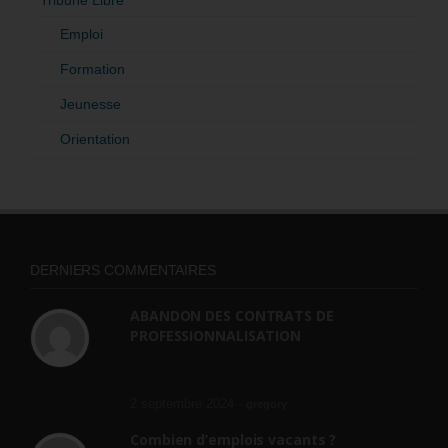
Emploi
Formation
Jeunesse
Orientation
DERNIERS COMMENTAIRES
ABANDON DES CONTRATS DE
PROFESSIONNALISATION
bonjour, ce gouvernant fait vraiment
n'importe quoi, les contrats...
2 septembre 2024 -
gregory
Combien d’emplois vacants ?