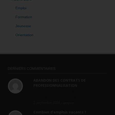
Emploi
Formation
Jeunesse
Orientation
DERNIERS COMMENTAIRES
ABANDON DES CONTRATS DE
PROFESSIONNALISATION
bonjour, ce gouvernant fait vraiment
n'importe quoi, les contrats...
2 septembre 2024 -
gregory
Combien d’emplois vacants ?