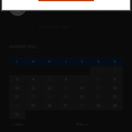
Qui s’intéresse vraiment à la question
de l’emploi ?
l'amélioration des conditions de travail dans
le BTP (Le taux de...
10 juin 2019 -
tony
JANVIER 2022
L
M
M
J
V
S
D
1
2
3
4
5
6
7
8
9
10
11
12
13
14
15
16
17
18
19
20
21
22
23
24
25
26
27
28
29
30
31
« Déc
Fév »