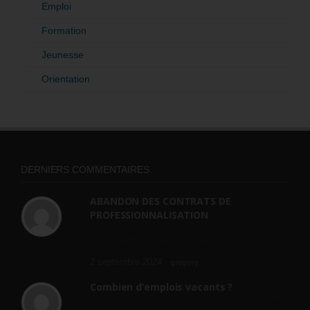
Emploi
Formation
Jeunesse
Orientation
DERNIERS COMMENTAIRES
ABANDON DES CONTRATS DE
PROFESSIONNALISATION
bonjour, ce gouvernant fait vraiment
n'importe quoi, les contrats...
2 septembre 2024 -
gregory
Combien d’emplois vacants ?
[…] [3] Billet – « Combien d’emplois vacants