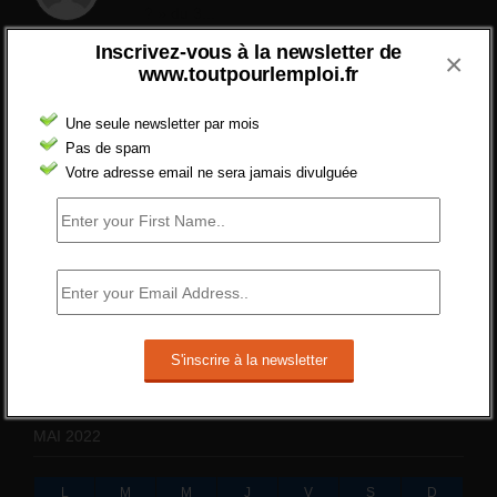
? » du 3...
24 septembre 2021 -
NOMBRE DES EMPLOIS NON
Inscrivez-vous à la newsletter de
×
POURVUS | Tout pour l"emploi
www.toutpourlemploi.fr
Quelles sont les mesures annoncées
pour réformer l’indemnisation chômage
Une seule newsletter par mois
?
Pas de spam
Votre adresse email ne sera jamais divulguée
Cette réforme vise à diaboliser le chômeur et
ne va rien régler....
19 juin 2019 -
SILVESTRE
Qui s’intéresse vraiment à la question
de l’emploi ?
l'amélioration des conditions de travail dans
le BTP (Le taux de...
10 juin 2019 -
tony
MAI 2022
L
M
M
J
V
S
D