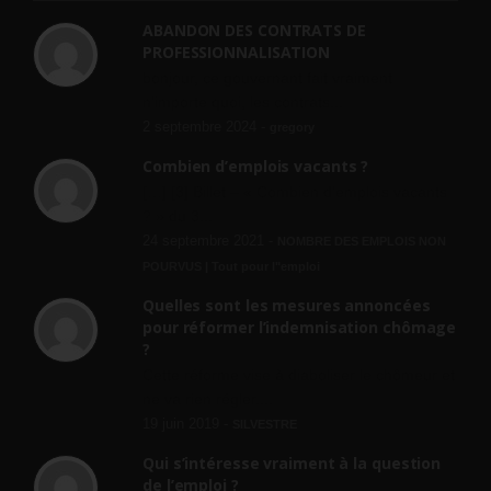
ABANDON DES CONTRATS DE
PROFESSIONNALISATION
bonjour, ce gouvernant fait vraiment
n'importe quoi, les contrats...
2 septembre 2024 -
gregory
Combien d’emplois vacants ?
[…] [3] Billet – « Combien d’emplois vacants
? » du 3...
24 septembre 2021 -
NOMBRE DES EMPLOIS NON
POURVUS | Tout pour l"emploi
Quelles sont les mesures annoncées
pour réformer l’indemnisation chômage
?
Cette réforme vise à diaboliser le chômeur et
ne va rien régler....
19 juin 2019 -
SILVESTRE
Qui s’intéresse vraiment à la question
de l’emploi ?