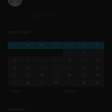
l'amélioration des conditions de travail dans
le BTP (Le taux de...
10 juin 2019 -
tony
JUILLET 2022
L
M
M
J
V
S
D
1
2
3
4
5
6
7
8
9
10
11
12
13
14
15
16
17
18
19
20
21
22
23
24
25
26
27
28
29
30
31
« Juin
Août »
ARCHIVES