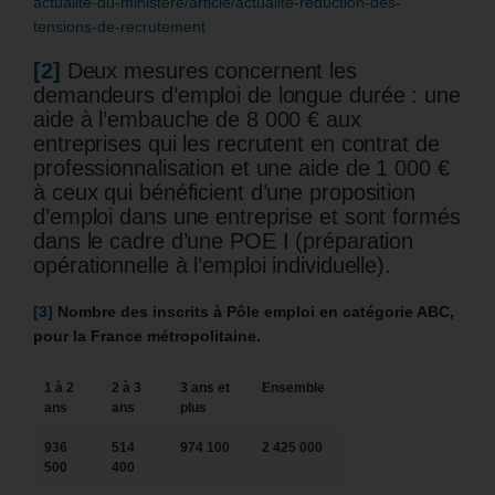
actualite-du-ministere/article/actualite-reduction-des-
tensions-de-recrutement
[2]
Deux mesures concernent les
demandeurs d’emploi de longue durée : une
aide à l’embauche de 8 000 € aux
entreprises qui les recrutent en contrat de
professionnalisation et une aide de 1 000 €
à ceux qui bénéficient d’une proposition
d’emploi dans une entreprise et sont formés
dans le cadre d’une POE I (préparation
opérationnelle à l’emploi individuelle).
[3]
Nombre des inscrits à Pôle emploi en catégorie ABC,
pour la France métropolitaine.
1 à 2
2 à 3
3 ans et
Ensemble
ans
ans
plus
936
514
974 100
2 425 000
500
400