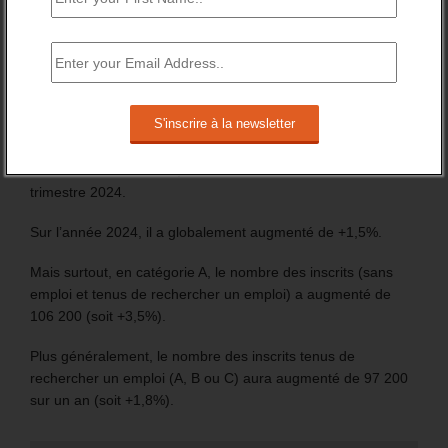
Les chiffres de 2024 du nombre d’inscrit à France travail
marquent la fin de la période précédant le lancement des
procédures d’inscription automatique, des jeunes
bénéficiaires d’une prestation (Pacea et CEJ) et des
nouveaux allocataires du RSA.
En France entière, le nombre de demandeurs d’emploi,
inscrits à France travail, s’élève à 6 255 100 au 4ème
trimestre 2024.
Sur l’année 2024, il a globalement augmenté de +1,5%.
Mais surtout, en catégorie A, le nombre des inscrits (sans
emploi et tenus de rechercher un emploi) a augmenté de
106 200 (soit +3,5%).
Plus généralement, le nombre des inscrits tenus de
rechercher un emploi (A, B ou C) aura augmenté de 97 200
sur un an (soit +1,8%).