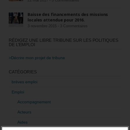
22 mai 2017 -
5 Commentaires
Baisse des financements des missions
locales attendue pour 2016.
3 novembre 2015 -
3 Commentaires
RÉDIGEZ UNE LIBRE TRIBUNE SUR LES POLITIQUES
DE L’EMPLOI
>Décrire mon projet de tribune
CATÉGORIES
brèves emploi
Emploi
Accompagnement
Acteurs
Aides