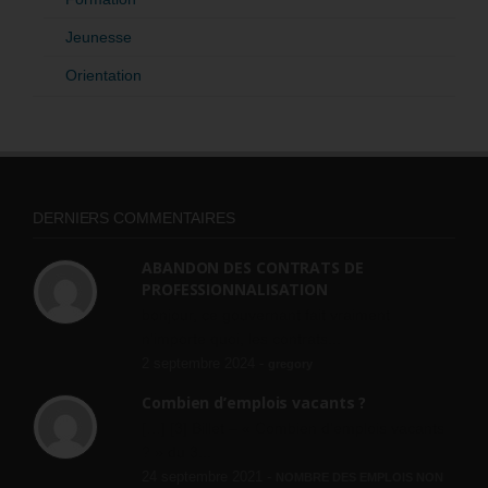
Jeunesse
Orientation
DERNIERS COMMENTAIRES
ABANDON DES CONTRATS DE
PROFESSIONNALISATION
bonjour, ce gouvernant fait vraiment
n'importe quoi, les contrats...
2 septembre 2024 -
gregory
Combien d’emplois vacants ?
[…] [3] Billet – « Combien d’emplois vacants
? » du 3...
24 septembre 2021 -
NOMBRE DES EMPLOIS NON