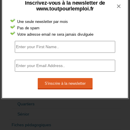
Inscrivez-vous à la newsletter de
Cadres
×
www.toutpourlemploi.fr
Création
Une seule newsletter par mois
Demandeur emploi
Pas de spam
Etranger
Votre adresse email ne sera jamais divulguée
Femmes
fonction publique
Handicap
Indemnisation
International
Offre emploi
Quartiers
Sénior
Fiches pédagogiques