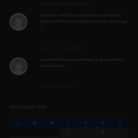
POURVUS | Tout pour l"emploi
Quelles sont les mesures annoncées
pour réformer l’indemnisation chômage
?
Cette réforme vise à diaboliser le chômeur et
ne va rien régler....
19 juin 2019 -
SILVESTRE
Qui s’intéresse vraiment à la question
de l’emploi ?
l'amélioration des conditions de travail dans
le BTP (Le taux de...
10 juin 2019 -
tony
SEPTEMBRE 2022
L
M
M
J
V
S
D
1
2
3
4