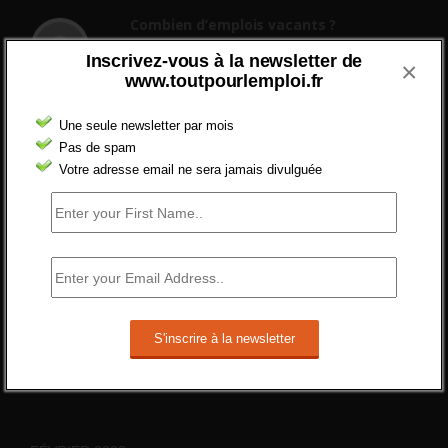
Combien d’emplois vacants ?
[…] [3] Billet – « Combien d’emplois vacants
Inscrivez-vous à la newsletter de
×
? » du 3...
www.toutpourlemploi.fr
24 septembre 2021 -
NOMBRE DES EMPLOIS NON
POURVUS | Tout pour l"emploi
Une seule newsletter par mois
Pas de spam
Quelles sont les mesures annoncées
pour réformer l’indemnisation chômage
Votre adresse email ne sera jamais divulguée
?
Cette réforme vise à diaboliser le chômeur et
ne va rien régler....
19 juin 2019 -
SILVESTRE
Qui s’intéresse vraiment à la question
de l’emploi ?
l'amélioration des conditions de travail dans
le BTP (Le taux de...
10 juin 2019 -
tony