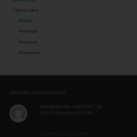
Tribune Libre
Emploi
Formation
Jeunesse
Orientation
DERNIERS COMMENTAIRES
ABANDON DES CONTRATS DE
PROFESSIONNALISATION
bonjour, ce gouvernant fait vraiment
n'importe quoi, les contrats...
2 septembre 2024 -
gregory