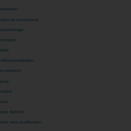
rientation
ation et recrutement
pprentissage
ormation
itiale
rofessionnalisation
ecrutement
esse
tudiant
eune
eune diplômé
eune sans qualification