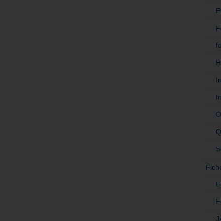
E
F
f
H
I
I
O
Q
S
Fich
E
F
J