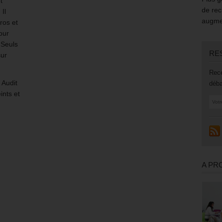
t
de rec
 Il
augmen
ros et
our
 Seuls
RE
sur
Rece
 Audit
déba
ints et
A PR