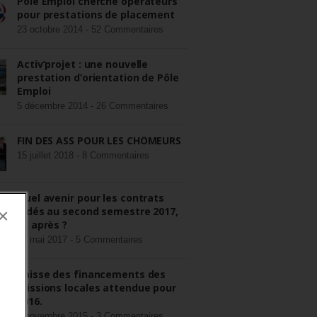
Pôle Emploi cherche opérateurs
pour prestations de placement
23 octobre 2014 -
52 Commentaires
Activ’projet : une nouvelle
prestation d’orientation de Pôle
Emploi
5 décembre 2014 -
26 Commentaires
FIN DES ASS POUR LES CHÔMEURS
15 juillet 2018 -
8 Commentaires
Quel avenir pour les contrats
aidés au second semestre 2017,
×
et après ?
22 mai 2017 -
5 Commentaires
Baisse des financements des
missions locales attendue pour
2016.
3 novembre 2015 -
3 Commentaires