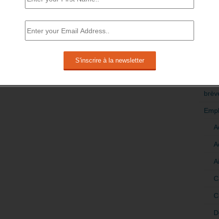
RÉDI
POLI
>Décri
CATÉ
brèv
Empl
A
A
A
C
C
D