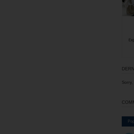
DERN
Sorry,
COMM
Pop