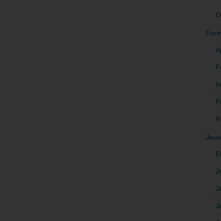
O
Form
A
F
In
P
R
Jeun
E
J
J
J