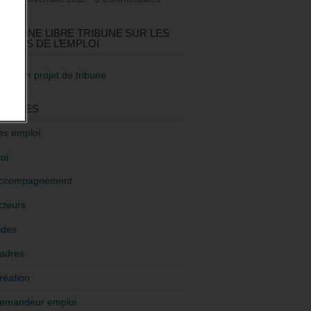
GEZ UNE LIBRE TRIBUNE SUR LES
TIQUES DE L’EMPLOI
re mon projet de tribune
GORIES
es emploi
oi
ccompagnement
cteurs
ides
adres
réation
emandeur emploi