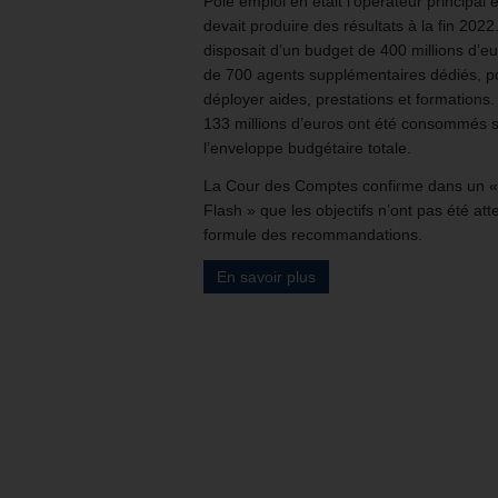
Pôle emploi en était l’opérateur principal e
devait produire des résultats à la fin 2022.
disposait d’un budget de 400 millions d’eu
de 700 agents supplémentaires dédiés, p
déployer aides, prestations et formations.
133 millions d’euros ont été consommés 
l’enveloppe budgétaire totale.
La Cour des Comptes confirme dans un «
Flash » que les objectifs n’ont pas été atte
formule des recommandations.
En savoir plus