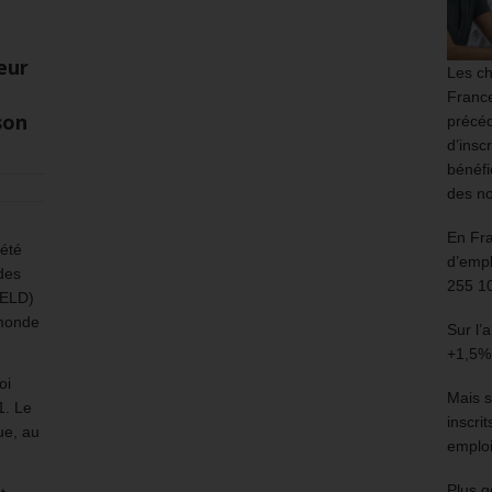
eur
Les ch
France
son
précéd
d’insc
bénéfi
des no
En Fr
été
d’empl
des
255 1
DELD)
 monde
Sur l’
+1,5%
oi
Mais s
1. Le
inscri
ue, au
emploi
Plus g