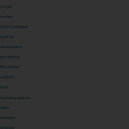
tranger
emmes
onction publique
andicap
ndemnisation
nternational
ffre emploi
uartiers
énior
es pédagogiques
mploi
ormation
eunesse