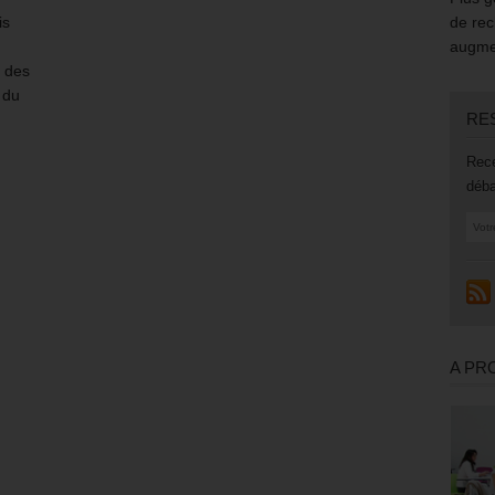
is
de rec
augmen
t des
 du
RE
Rece
déba
A PR