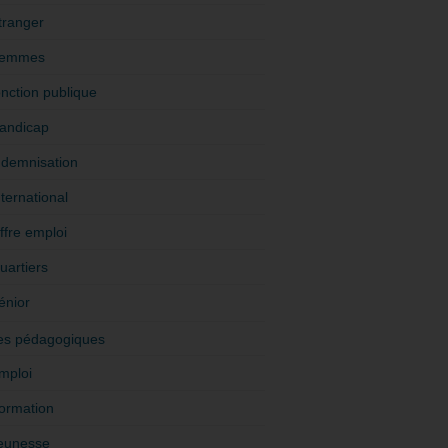
tranger
emmes
onction publique
andicap
ndemnisation
nternational
ffre emploi
uartiers
énior
es pédagogiques
mploi
ormation
eunesse