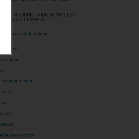
GEZ UNE LIBRE TRIBUNE SUR LES
TIQUES DE L’EMPLOI
re mon projet de tribune
GORIES
es emploi
oi
ccompagnement
cteurs
ides
adres
réation
emandeur emploi