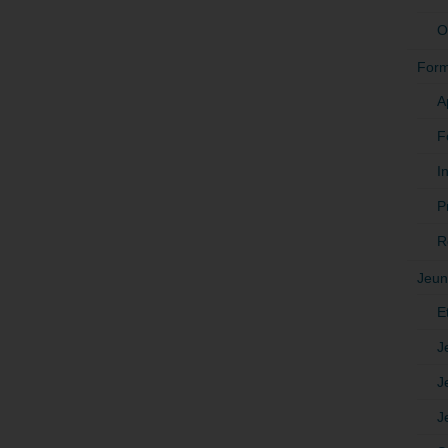
O
Form
A
F
In
P
R
Jeun
E
J
J
J