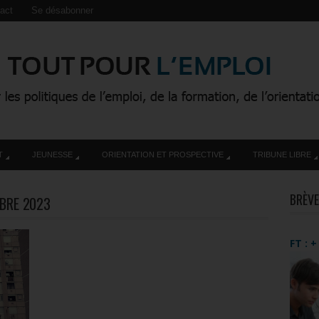
act
Se désabonner
T
JEUNESSE
ORIENTATION ET PROSPECTIVE
TRIBUNE LIBRE
BRÈVE
BRE 2023
FT : 