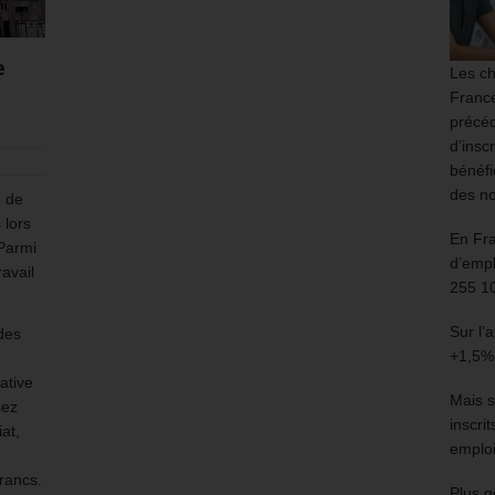
e
Les ch
France
précéd
d’insc
bénéfi
des no
e de
 lors
En Fr
 Parmi
d’empl
ravail
255 1
Sur l’
des
+1,5%
ative
Mais s
sez
inscri
at,
emploi
francs.
Plus g