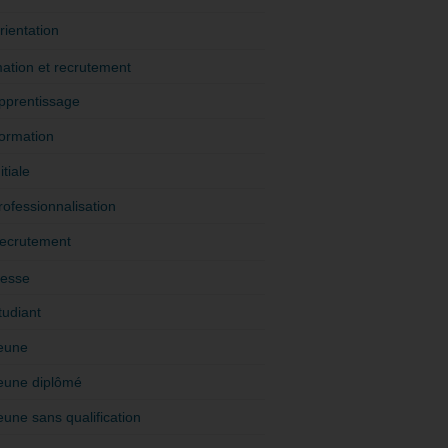
rientation
ation et recrutement
pprentissage
ormation
itiale
rofessionnalisation
ecrutement
esse
tudiant
eune
eune diplômé
eune sans qualification