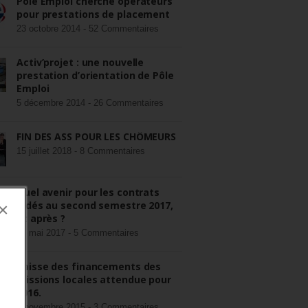
Pôle Emploi cherche opérateurs
pour prestations de placement
23 octobre 2014 -
52 Commentaires
Activ’projet : une nouvelle
prestation d’orientation de Pôle
Emploi
5 décembre 2014 -
26 Commentaires
FIN DES ASS POUR LES CHÔMEURS
15 juillet 2018 -
8 Commentaires
Quel avenir pour les contrats
aidés au second semestre 2017,
×
et après ?
22 mai 2017 -
5 Commentaires
Baisse des financements des
missions locales attendue pour
2016.
3 novembre 2015 -
3 Commentaires