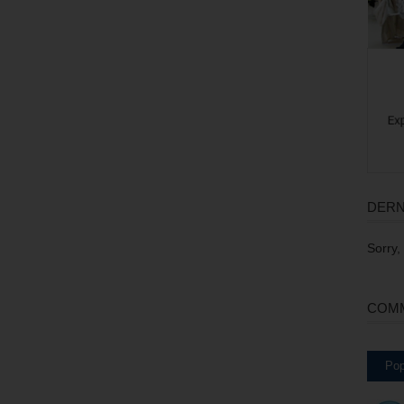
DERN
Sorry,
COMM
Pop