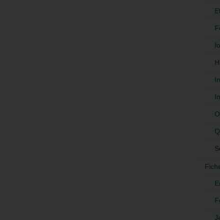
E
F
f
H
I
I
O
Q
S
Fich
E
F
J