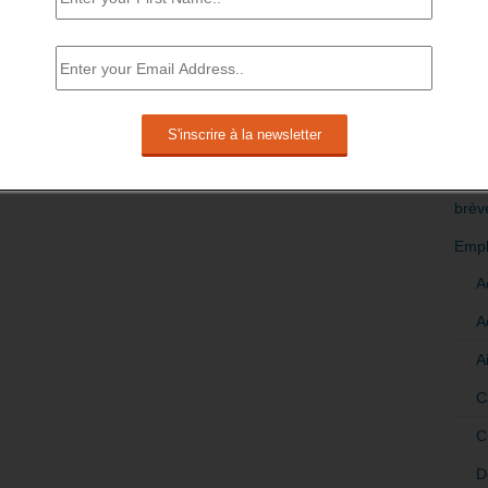
RÉDI
POLI
>Décri
CATÉ
brèv
Empl
A
A
A
C
C
D